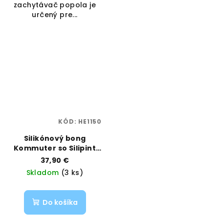
zachytávač popola je
určený pre...
KÓD:
HE1150
Silikónový bong
Kommuter so Silipint
pohárom – Blue |
37,90 €
PieceMaker | Vaporama
Skladom
(3 ks)
Do košíka