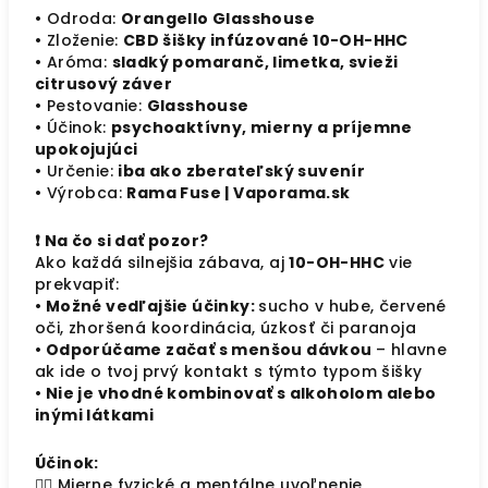
• Odroda:
Orangello Glasshouse
• Zloženie:
CBD šišky infúzované 10-OH-HHC
• Aróma:
sladký pomaranč, limetka, svieži
citrusový záver
• Pestovanie:
Glasshouse
• Účinok:
psychoaktívny, mierny a príjemne
upokojujúci
• Určenie:
iba ako zberateľský suvenír
• Výrobca:
Rama Fuse | Vaporama.sk
❗ Na čo si dať pozor?
Ako každá silnejšia zábava, aj
10-OH-HHC
vie
prekvapiť:
• Možné vedľajšie účinky:
sucho v hube, červené
oči, zhoršená koordinácia, úzkosť či paranoja
• Odporúčame začať s menšou dávkou
– hlavne
ak ide o tvoj prvý kontakt s týmto typom šišky
• Nie je vhodné kombinovať s alkoholom alebo
inými látkami
Účinok:
🧘‍♂️ Mierne fyzické a mentálne uvoľnenie