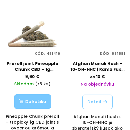
KÓD:
HE1419
KÓD:
HE1581
Preroll joint Pineapple
Afghan Manali Hash -
Chunk CBD – 1g
10-OH-HHC | Rama Fuse
tropický suvenír | Rama
| Vaporama
9,60 €
10 €
od
Herbs | Vaporama
Skladom
(>6 ks)
Na objednávku
Do košíka
Detail
Pineapple Chunk preroll
Afghan Manali hash s
– tropický 1g CBD joint s
10-OH-HHC je
ovocnou arómou a
zberateľský kúsok ako