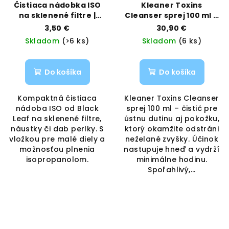
Čistiaca nádobka ISO
Kleaner Toxins
na sklenené filtre |
Cleanser sprej 100 ml –
BLACK LEAF | VAPORAMA
ústna hygiena &
3,50 €
30,90 €
pokožka | Kleaner |
Skladom
(>6 ks)
Skladom
(6 ks)
Vaporama
Do košíka
Do košíka
Kompaktná čistiaca
Kleaner Toxins Cleanser
nádoba ISO od Black
sprej 100 ml – čistič pre
Leaf na sklenené filtre,
ústnu dutinu aj pokožku,
náustky či dab perlky. S
ktorý okamžite odstráni
vložkou pre malé diely a
neželané zvyšky. Účinok
možnosťou plnenia
nastupuje hneď a vydrží
isopropanolom.
minimálne hodinu.
Spoľahlivý,...