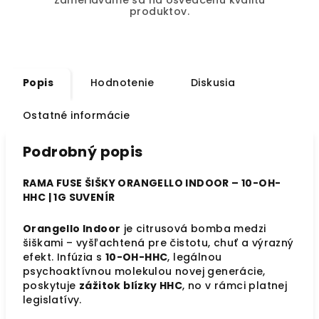
Zameriavame sa na osvedčenú kvalitu
produktov.
Popis
Hodnotenie
Diskusia
Ostatné informácie
Podrobný popis
RAMA FUSE ŠIŠKY ORANGELLO INDOOR – 10-OH-
HHC | 1G SUVENÍR
Orangello Indoor
je citrusová bomba medzi
šiškami – vyšľachtená pre čistotu, chuť a výrazný
efekt. Infúzia s
10-OH-HHC
, legálnou
psychoaktívnou molekulou novej generácie,
poskytuje
zážitok blízky HHC
, no v rámci platnej
legislatívy.