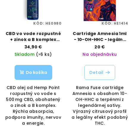
KÓD:
HE0980
KÓD:
HE1414
CBD vo vode rozpustné
Cartridge Amnesia 1ml
+ zinok a B komplex
- 10-OH-HHC - legálny
500 mg | Hemp Point |
suvenír s terpénmi |
34,90 €
20 €
Vaporama
Rama Fuse | Vaporama
Skladom
(>6 ks)
Na objednávku
Do košíka
Detail
CBD olej od Hemp Point
Rama Fuse cartridge
rozpustný vo vode s
Amnesia s obsahom 10-
500 mg CBD, obohatený
OH-HHC a terpénmi z
o zinok a B komplex.
legendárnej sativy.
Rýchla absorpcia,
Výrazný citrusový profil
podpora imunity, nervov
a legálny efekt podobný
a energie.
THC.