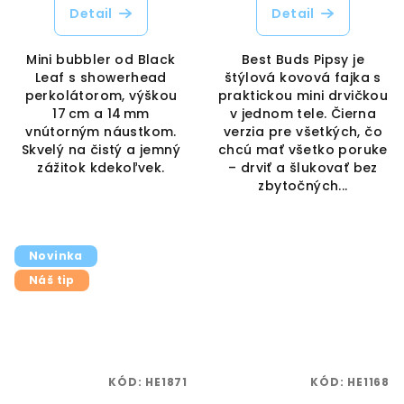
Detail
Detail
Mini bubbler od Black
Best Buds Pipsy je
Leaf s showerhead
štýlová kovová fajka s
perkolátorom, výškou
praktickou mini drvičkou
17 cm a 14 mm
v jednom tele. Čierna
vnútorným náustkom.
verzia pre všetkých, čo
Skvelý na čistý a jemný
chcú mať všetko poruke
zážitok kdekoľvek.
– drviť a šlukovať bez
zbytočných...
Novinka
Náš tip
KÓD:
HE1871
KÓD:
HE1168