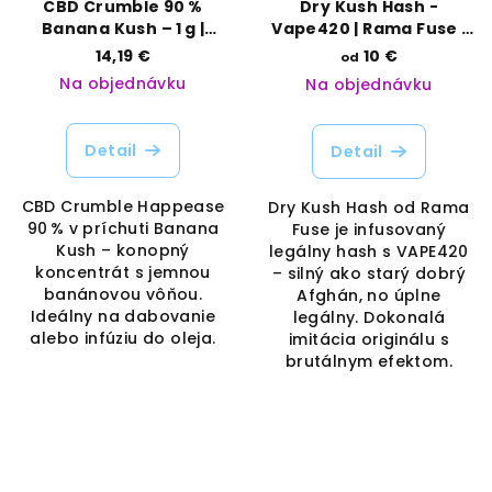
CBD Crumble 90 %
Dry Kush Hash -
Banana Kush – 1 g |
Vape420 | Rama Fuse |
Happease | Vaporama
Vaporama
14,19 €
10 €
od
Na objednávku
Na objednávku
Detail
Detail
CBD Crumble Happease
Dry Kush Hash od Rama
90 % v príchuti Banana
Fuse je infusovaný
Kush – konopný
legálny hash s VAPE420
koncentrát s jemnou
– silný ako starý dobrý
banánovou vôňou.
Afghán, no úplne
Ideálny na dabovanie
legálny. Dokonalá
alebo infúziu do oleja.
imitácia originálu s
brutálnym efektom.