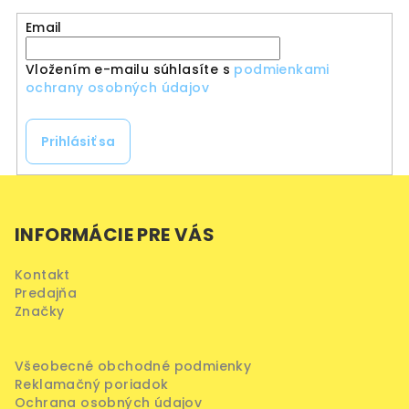
Email
Vložením e-mailu súhlasíte s
podmienkami
ochrany osobných údajov
Prihlásiť sa
Z
á
INFORMÁCIE PRE VÁS
p
ä
Kontakt
t
Predajňa
i
Značky
e
Všeobecné obchodné podmienky
Reklamačný poriadok
Ochrana osobných údajov