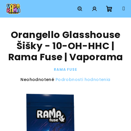
Prejsť
na
obsah
Nákup
Hľadať
Prihlásenie
Orangello Glasshouse
košík
Šišky - 10-OH-HHC |
Rama Fuse | Vaporama
RAMA FUSE
Priemerné
Neohodnotené
Podrobnosti hodnotenia
hodnotenie
produktu
je
0,0
z
5
hviezdičiek.