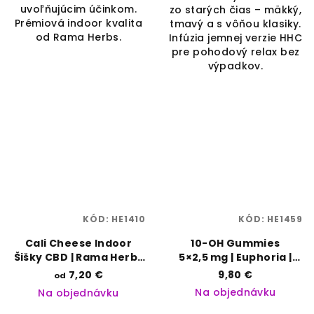
uvoľňujúcim účinkom.
zo starých čias – mäkký,
Prémiová indoor kvalita
tmavý a s vôňou klasiky.
od Rama Herbs.
Infúzia jemnej verzie HHC
pre pohodový relax bez
výpadkov.
KÓD:
HE1410
KÓD:
HE1459
Cali Cheese Indoor
10-OH Gummies
Šišky CBD | Rama Herbs
5×2,5 mg | Euphoria |
| Vaporama
Vaporama
7,20 €
9,80 €
od
Na objednávku
Na objednávku