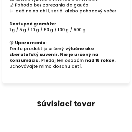
🌙 Pohoda bez zarezania do gauča
✨ Ideálne na chill, seriál alebo pohodový večer
Dostupné gramáže:
1 g / 5 g / 10 g / 50 g / 100 g / 500 g
🔞
Upozornenie:
Tento produkt je určený
výlučne ako
zberateľský suvenír
.
Nie je určený na
konzumáciu.
Predaj len osobám
nad 18 rokov
.
Uchovávajte mimo dosahu detí.
Súvisiaci tovar