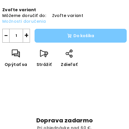
Jednotková
Zvoľte variant
cena:
Môžeme doručiť do:
Zvoľte variant
Možnosti doručenia
−
+
Do košíka
Opýtať sa
Strážiť
Zdieľať
Doprava zadarmo
Pri objednávke nad 60 €.