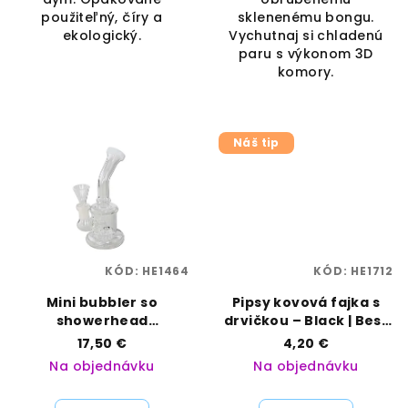
použiteľný, číry a
sklenenému bongu.
ekologický.
Vychutnaj si chladenú
paru s výkonom 3D
komory.
Náš tip
KÓD:
HE1464
KÓD:
HE1712
Mini bubbler so
Pipsy kovová fajka s
showerhead
drvičkou – Black | Best
perkolátorom – výška
Buds | Vaporama
17,50 €
4,20 €
17 cm, VNP 14 mm | Black
Na objednávku
Na objednávku
Leaf | Vaporama