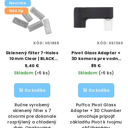
Novinka
Náš tip
KÓD:
HE1865
KÓD:
HE1360
Sklenený filter 7-Holes
Pivot Glass Adapter +
10 mm Clear | BLACK
3D komora pre vodné
LEAF | VAPORAMA
bonga | Puffco |
5,40 €
85 €
Vaporama
Skladom
(>6 ks)
Skladom
(>6 ks)
Do košíka
Do košíka
Ručne vyrobený
Puffco Pivot Glass
sklenený filter s 7
Adapter + 3D Chamber
otvormi pre dokonale
umožňuje pripojiť
rozptýlený a chladený
základňu Pivot k tvojmu
dym. Opakovane
obľúbenému