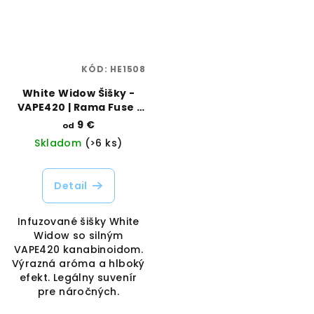
KÓD:
HE1508
White Widow Šišky -
VAPE420 | Rama Fuse |
Vaporama
9 €
od
Skladom
(>6 ks)
Detail
Infuzované šišky White
Widow so silným
VAPE420 kanabinoidom.
Výrazná aróma a hlboký
efekt. Legálny suvenír
pre náročných.