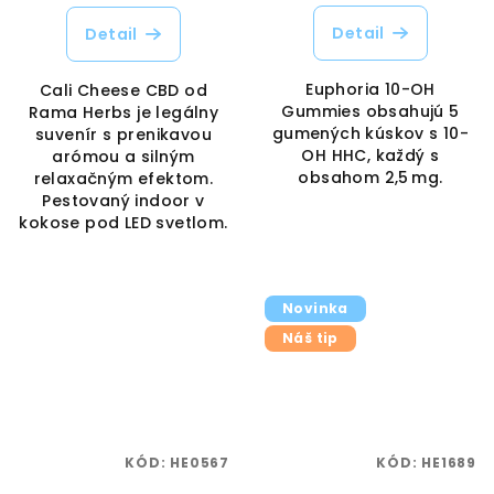
Detail
Detail
Euphoria 10-OH
Cali Cheese CBD od
Gummies obsahujú 5
Rama Herbs je legálny
gumených kúskov s 10-
suvenír s prenikavou
OH HHC, každý s
arómou a silným
obsahom 2,5 mg.
relaxačným efektom.
Pestovaný indoor v
kokose pod LED svetlom.
Novinka
Náš tip
KÓD:
HE0567
KÓD:
HE1689