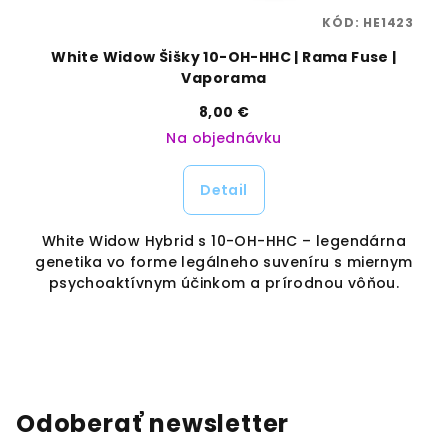
75
KÓD:
HE1423
|
White Widow Šišky 10-OH-HHC | Rama Fuse |
Vaporama
8,00 €
Na objednávku
Detail
White Widow Hybrid s 10-OH-HHC – legendárna
dé
genetika vo forme legálneho suveníru s miernym
i
ým
psychoaktívnym účinkom a prírodnou vôňou.
Odoberať newsletter