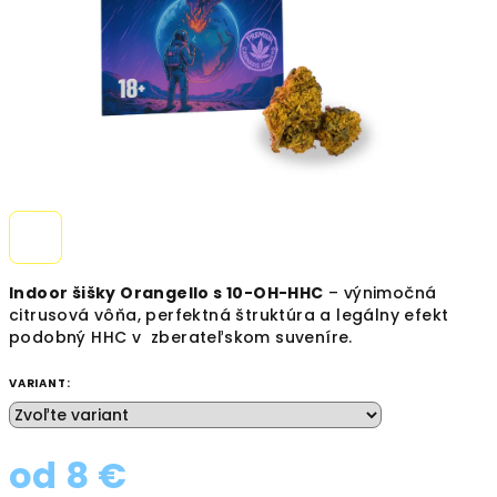
Indoor šišky Orangello s 10-OH-HHC
– výnimočná
citrusová vôňa, perfektná štruktúra a legálny efekt
podobný HHC v zberateľskom suveníre.
VARIANT:
od
8 €