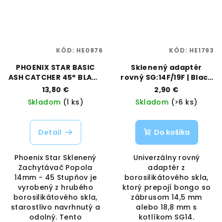
KÓD:
HE0876
KÓD:
HE1793
PHOENIX STAR BASIC
Sklenený adaptér
ASH CATCHER 45° BLACK
rovný SG:14F/19F | Black
- 14MM
Leaf | Vaporama
13,80 €
2,90 €
Skladom
(1 ks)
Skladom
(>6 ks)
Detail
Do košíka
Phoenix Star Sklenený
Univerzálny rovný
Zachytávač Popola
adaptér z
14mm - 45 Stupňov je
borosilikátového skla,
vyrobený z hrubého
ktorý prepojí bongo so
borosilikátového skla,
zábrusom 14,5 mm
starostlivo navrhnutý a
alebo 18,8 mm s
odolný. Tento
kotlíkom SG14.