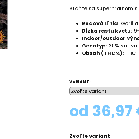
produktu
Staňte sa superhrdinom s
je
0,0
Rodová Línia:
Gorilla
z
Dĺžka rastu kvetu:
9-
5
Indoor/outdoor
výno
hviezdičiek.
Genotyp:
30% sativa
Obsah
(THC%):
THC:
VARIANT:
od
36,97
Jednotková
cena:
Zvoľte variant