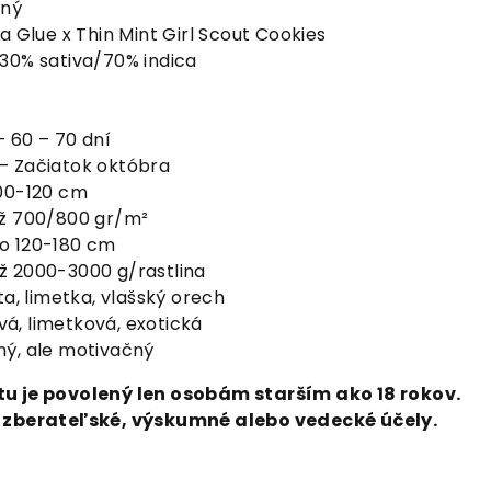
aný
la Glue x Thin Mint Girl Scout Cookies
30% sativa/70% indica
 60 – 70 dní
– Začiatok októbra
00-120 cm
ž 700/800 gr/m²
do 120-180 cm
ž 2000-3000 g/rastlina
ta, limetka, vlašský orech
á, limetková, exotická
ný, ale motivačný
u je povolený len osobám starším ako 18 rokov.
a zberateľské, výskumné alebo vedecké účely.