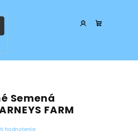
Prihlásenie
Nákupný
košík
né Semená
BARNEYS FARM
ti hodnotenia