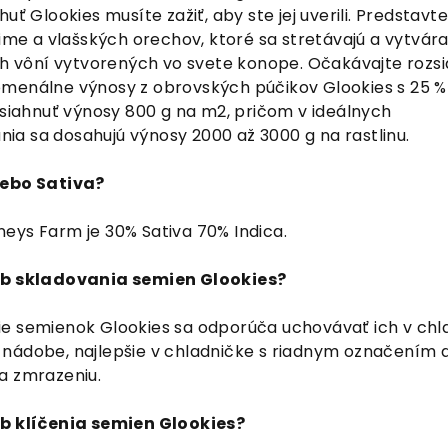
uť Glookies musíte zažiť, aby ste jej uverili. Predstavte
Lime a vlašských orechov, ktoré sa stretávajú a vytvára
ích vôní vytvorených vo svete konope. Očakávajte rozsi
menálne výnosy z obrovských púčikov Glookies s 25 %
osiahnuť výnosy 800 g na m2, pričom v ideálnych
a sa dosahujú výnosy 2000 až 3000 g na rastlinu.
lebo Sativa?
eys Farm je 30% Sativa 70% Indica.
sob skladovania semien Glookies?
e semienok Glookies sa odporúča uchovávať ich v chl
nádobe, najlepšie v chladničke s riadnym označením 
sa zmrazeniu.
ob klíčenia semien Glookies?