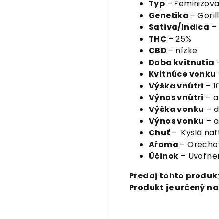
Typ
– Feminizov
Genetika
– Goril
Sativa/Indica
– 
THC
– 25%
CBD
– nízke
Doba kvitnutia
–
Kvitnúce vonku
Výška vnútri
– 1
Výnos vnútri
– a
Výška vonku
– 
Výnos vonku
– a
Chuť
– Kyslá naf
Aŕoma
– Orechov
Účinok
– Uvoľne
Predaj tohto produkt
Produkt je určený n