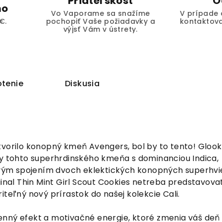
Priateľskosť
O
mo
Vo Vaporame sa snažíme
V prípade 
€.
pochopiť Vaše požiadavky a
kontaktova
výjsť Vám v ústrety.
tenie
Diskusia
tvorilo konopný kmeň Avengers, bol by to tento! Glooki
ly tohto superhrdinského kmeňa s dominanciou Indica,
livým spojením dvoch eklektických konopných superhvi
ginal Thin Mint Girl Scout Cookies netreba predstavovať
iteľný nový prírastok do našej kolekcie Cali.
nný efekt a motivačné energie, ktoré zmenia váš deň