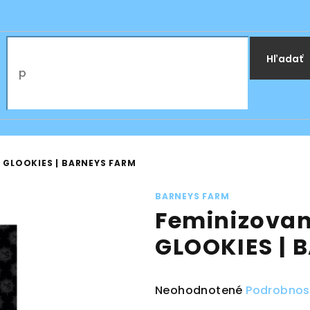
Hľadať
 GLOOKIES | BARNEYS FARM
BARNEYS FARM
Feminizova
GLOOKIES | 
Priemerné
Neohodnotené
Podrobnos
hodnotenie