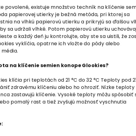
lite povolené, existuje množstvo techník na klíčenie se
da papierovej utierky je bežná metóda, pri ktorej sa
nia na vlhkú papierovú utierku a prikryjú sa ďalšou v
by sa udržali vlhké. Potom papierovú utierku uchováva
te a každý deň ju kontrolujte, aby ste sa uistili, že zo
okies vyklíčia, opatrne ich vložte do pôdy alebo
 média.
lota na klíčenie semien konope Glookies?
 klíčia pri teplotách od 21 °C do 32 °C Teploty pod 2
niť zdravému klíčeniu alebo ho ohroziť. Nízke teploty
nca zastavujú klíčenie. Vysoké teploty môžu spôsobiť 
lebo pomalý rast a tiež zvyšujú možnosť vyschnutia
: