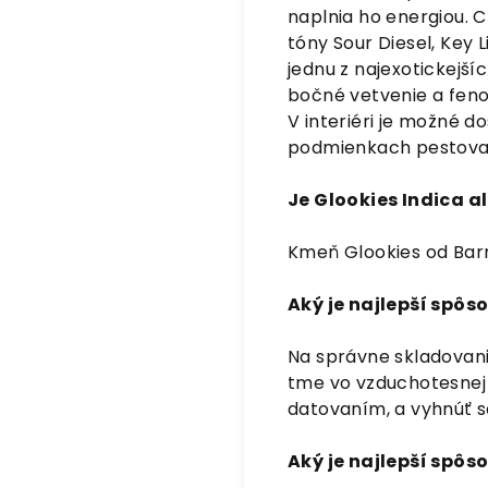
naplnia ho energiou. Ch
tóny Sour Diesel, Key 
jednu z najexotickejš
bočné vetvenie a feno
V interiéri je možné d
podmienkach pestovani
Je Glookies Indica a
Kmeň Glookies od Barn
Aký je najlepší spô
Na správne skladovani
tme vo vzduchotesnej 
datovaním, a vyhnúť 
Aký je najlepší spôs