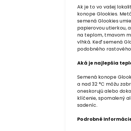
Ak je to vo vašej loka
konope Glookies. Metó
semená Glookies umiest
papierovou utierkou, a
na teplom, tmavom mies
vlhká. Keď semená Glo
podobného rastového
Aká je najlepšia tep
Semená konope Glookies
a nad 32 °C môžu zabrá
oneskorujú alebo doko
klíčenie, spomalený a
sadeníc.
Podrobné Informácie