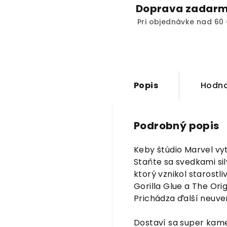
Doprava zadar
Pri objednávke nad 60 
Popis
Hodno
Podrobný popis
Keby štúdio Marvel vy
Staňte sa svedkami si
ktorý vznikol starost
Gorilla Glue a The Ori
Prichádza ďalší neuver
Dostaví sa super kame