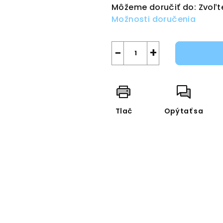
Môžeme doručiť do:
Zvoľt
Možnosti doručenia
−
+
Tlač
Opýtať sa