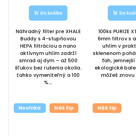
u
k
Do košíka
Do koš
k
t
t
o
Náhradný filter pre XHALE
100ks PURIZE X
Buddy s 4-stupňovou
6mm filtrov s 
o
v
HEPA filtráciou a nano
uhlím v prak
v
aktívnym uhlím zadrží
sklenenom pohári
smrad aj dym – až 500
ťah, jemnejš
šľukov bez rušenia okolia.
ekologické bale
Ľahko vymeniteľný a 100
môžeš znovu 
%...
Novinka
Náš tip
Náš tip