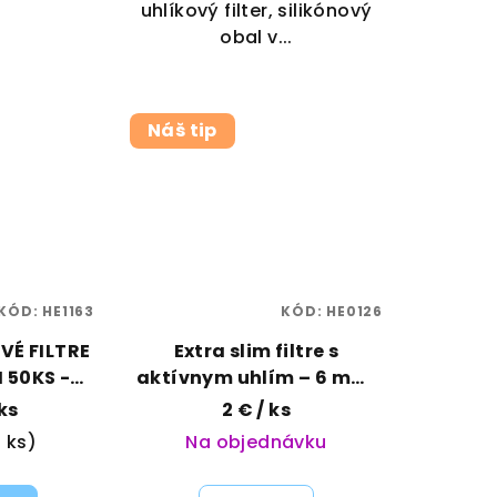
uhlíkový filter, silikónový
obal v...
Náš tip
KÓD:
HE1163
KÓD:
HE0126
VÉ FILTRE
Extra slim filtre s
 50KS -
aktívnym uhlím – 6 mm,
10 ks | actiTube |
 ks
2 €
/ ks
Vaporama
1 ks)
Na objednávku