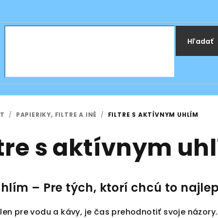
Hľadať
NT
/
PAPIERIKY, FILTRE A INÉ
/
FILTRE S AKTÍVNYM UHLÍM
ltre s aktívnym uh
uhlím – Pre tých, ktorí chcú to najle
 je len pre vodu a kávy, je čas prehodnotiť svoje náz