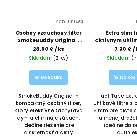
KÓD:
HE1463
Osobný vzduchový filter
Extra slim fi
SmokeBuddy Original |
aktívnym uhlí
Vaporama
50 ks | acti
28,90 €
/ ks
7,90 €
/
Vapora
Skladom
(2 ks)
Skladom
(>
Do košíka
Do koš
SmokeBuddy Original –
actiTube extr
kompaktný osobný filter,
uhlíkové filtre 
ktorý efektívne zachytáva
6 mm pre čistejš
dym a eliminuje zápach.
a menej drážd
Ideálne riešenie pre
Ideálne do t
diskrétnosť a čistý
dutiniek