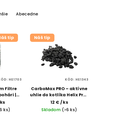
hšie
Abecedne
Náš tip
Náš tip
KÓD:
HE1703
KÓD:
HE1343
m Filtre
CarboMax PRO – aktívne
ohári |
uhlie do kotlíka Helix Pro |
PORAMA
Helix Labs | Vaporama
 ks
12 €
/ ks
6 ks)
Skladom
(>6 ks)