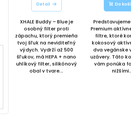
Detail
Do koš
XHALE Buddy – Blue je
Predstavujem
osobný filter proti
Premium aktívne
zápachu, ktorý premieňa
filtre, ktoré k
tvoj šľuk na neviditeľný
kokosový aktívn
výdych. Vydrží až 500
dva vegánske 
šľukov, má HEPA + nano
uzávery. Táto k
uhlíkový filter, silikónový
vám ponúka fa
obal v tvare...
nižšími..