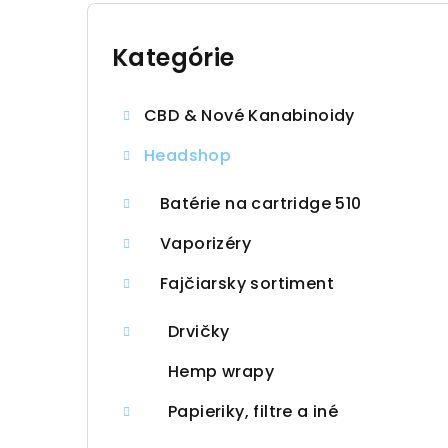
B
o
Kategórie
Preskočiť
kategórie
č
CBD & Nové Kanabinoidy
n
Headshop
ý
p
Batérie na cartridge 510
a
Vaporizéry
n
Fajčiarsky sortiment
e
Drvičky
l
Hemp wrapy
Papieriky, filtre a iné