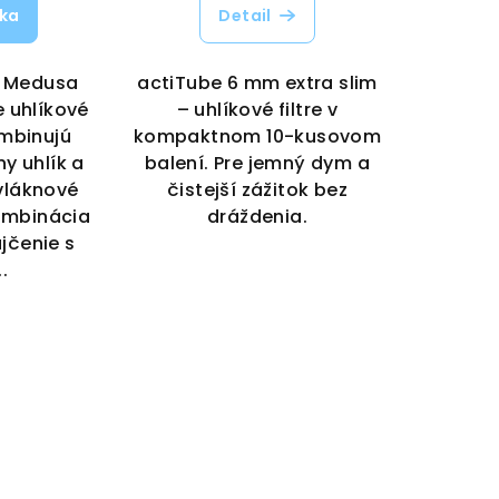
íka
Detail
e Medusa
actiTube 6 mm extra slim
 uhlíkové
– uhlíkové filtre v
ombinujú
kompaktnom 10-kusovom
y uhlík a
balení. Pre jemný dym a
vláknové
čistejší zážitok bez
ombinácia
dráždenia.
jčenie s
.