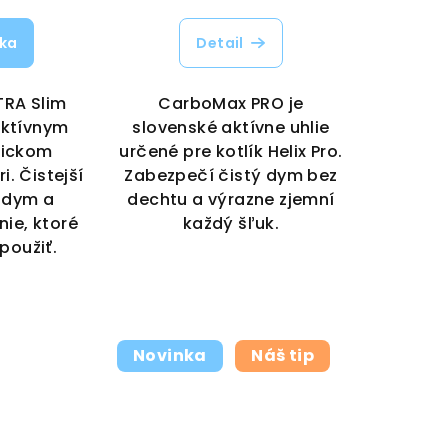
íka
Detail
TRA Slim
CarboMax PRO je
aktívnym
slovenské aktívne uhlie
tickom
určené pre kotlík Helix Pro.
. Čistejší
Zabezpečí čistý dym bez
í dym a
dechtu a výrazne zjemní
nie, ktoré
každý šľuk.
použiť.
Novinka
Náš tip