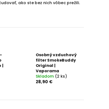
čudovať, ako ste bez nich vôbec prežili.
–
Osobný vzduchový
o
filter SmokeBuddy
 |
Original |
Vaporama
Skladom
(2 ks)
)
28,90 €