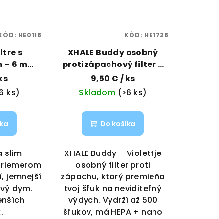
KÓD:
HE0118
KÓD:
HE1728
ltre s
XHALE Buddy osobný
m – 6 mm,
protizápachový filter –
Tube |
Violett| Vaporama
 ks
9,50 €
/ ks
ma
6 ks)
Skladom
(>6 ks)
íka
Do košíka
a slim –
XHALE Buddy – Violettje
s priemerom
osobný filter proti
í, jemnejší
zápachu, ktorý premieňa
ivý dym.
tvoj šľuk na neviditeľný
enších
výdych. Vydrží až 500
.
šľukov, má HEPA + nano