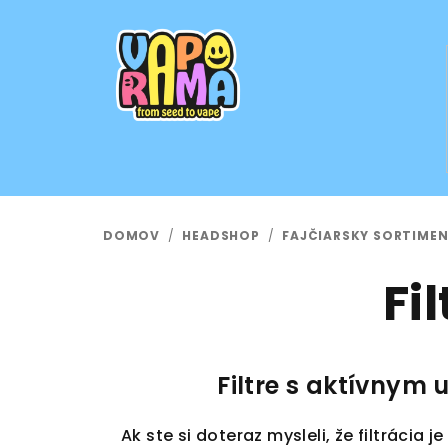
Prejsť
na
obsah
DOMOV
/
HEADSHOP
/
FAJČIARSKY SORTIME
Fi
Filtre s aktívnym 
Ak ste si doteraz mysleli, že filtrácia