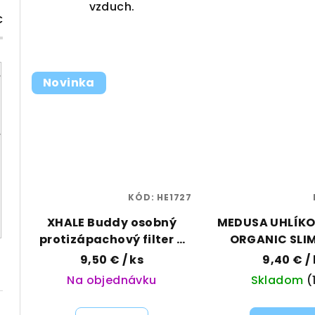
vzduch.
€
Novinka
KÓD:
HE1727
XHALE Buddy osobný
MEDUSA UHLÍKO
protizápachový filter –
ORGANIC SLIM
Blue | Vaporama
6MM
9,50 €
/ ks
9,40 €
/
Na objednávku
Skladom
(