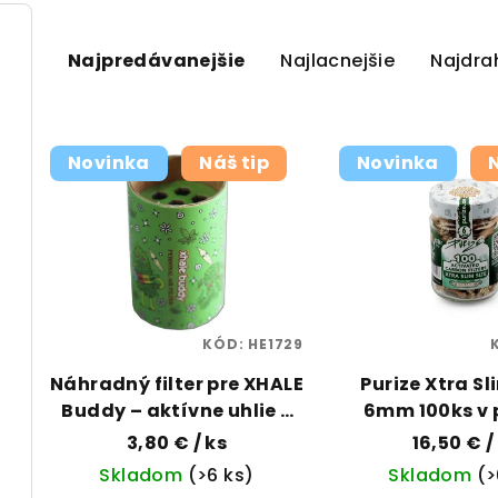
R
Najpredávanejšie
Najlacnejšie
Najdra
a
d
V
e
Novinka
Náš tip
Novinka
ý
n
p
i
i
e
s
p
p
KÓD:
HE1729
r
Náhradný filter pre XHALE
Purize Xtra Sli
r
o
Buddy – aktívne uhlie +
6mm 100ks v p
o
HEPA | Vaporama
PURIZE | VA
d
3,80 €
/ ks
16,50 €
/
d
Skladom
(>6 ks)
Skladom
(>
u