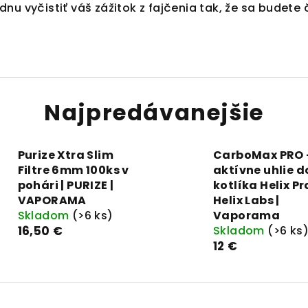
dnu vyčistiť váš zážitok z fajčenia tak, že sa budete 
Najpredávanejšie
Purize Xtra Slim
CarboMax PRO 
Filtre 6mm 100ks v
aktívne uhlie d
pohári | PURIZE |
kotlíka Helix Pro
VAPORAMA
Helix Labs |
Skladom
(>6 ks)
Vaporama
16,50 €
Skladom
(>6 ks
12 €