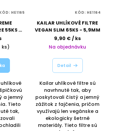
KÓD:
HE1165
KÓD:
HE1164
PREME
KAILAR UHLÍKOVÉ FILTRE
E 55KS -
VEGAN SLIM 65KS - 5,9MM
M
s
9,90 €
/ ks
1 ks)
Na objednávku
íka
Detail
 uhlíkové
Kailar uhlíkové filtre sú
ú špičkovú
navrhnuté tak, aby
tý a jemný
poskytovali čistý a jemný
ia. Tieto
zážitok z fajčenia, pričom
nuté tak,
využívajú len vegánske a
zovali
ekologicky šetrné
ochladili
materiály. Tieto filtre sú