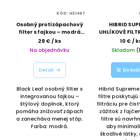
KÓD:
HE1467
Osobný protizápachový
HIBRID SU
filter s fajkou – modrá
UHLÍKOVÉ FILTR
verzia | Black Leaf |
6,4M
29 €
/ ks
10 €
/ k
Vaporama
Na objednávku
Skladom
(
Detail
Do koš
Black Leaf osobný filter s
Hibrid Supreme
integrovanou fajkou –
filtre poskytuj
štýlový doplnok, ktorý
filtráciu pre čis
pomáha znižovať zápach
zážitok z fajčen
a zanecháva menej stôp.
filtre sú navrh
Farba: modrá.
aby minimali
škodlivé látky, 