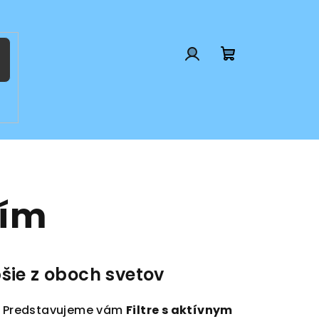
Prihlásenie
Nákupný
košík
lím
pšie z oboch svetov
ory. Predstavujeme vám
Filtre s aktívnym