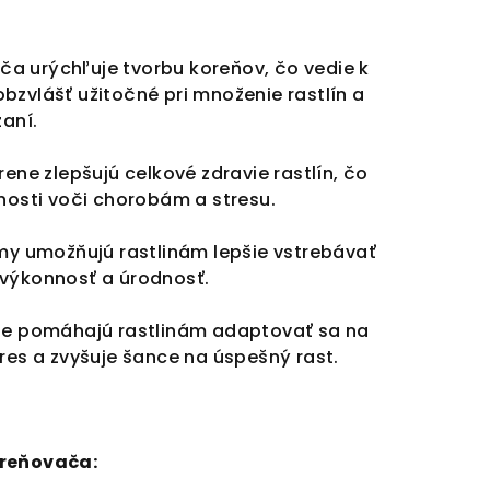
ča urýchľuje tvorbu koreňov, čo vedie k
 obzvlášť užitočné pri množenie rastlín a
zaní.
rene zlepšujú celkové zdravie rastlín, čo
lnosti voči chorobám a stresu.
my umožňujú rastlinám lepšie vstrebávať
h výkonnosť a úrodnosť.
e pomáhajú rastlinám adaptovať sa na
tres a zvyšuje šance na úspešný rast.
oreňovača: