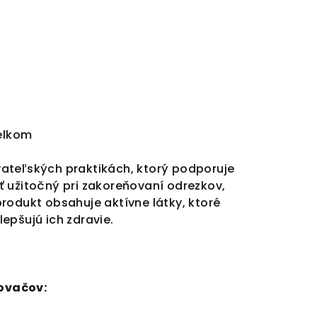
elkom
ateľských praktikách, ktorý podporuje
šť užitočný pri zakoreňovaní odrezkov,
produkt obsahuje aktívne látky, ktoré
lepšujú ich zdravie.
ovačov: