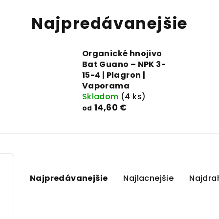
Najpredávanejšie
Organické hnojivo
Bat Guano – NPK 3-
15-4 | Plagron |
Vaporama
Skladom
(4 ks)
14,60 €
od
R
Najpredávanejšie
Najlacnejšie
Najdra
a
d
V