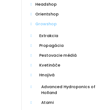
Headshop
ý
Orientshop
p
Growshop
a
n
Extrakcia
e
Propagácia
l
Pestovacie médiá
Kvetináče
Hnojivá
Advanced Hydroponics of
Holland
Atami