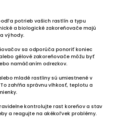
dľa potrieb vašich rastlín a typu
ické a biologické zakoreňovače majú
 a výhody.
eňovačov sa odporúča ponoriť koniec
 alebo gélové zakoreňovače môžu byť
alebo namáčaním odrezkov.
 alebo mladé rastliny sú umiestnené v
o zahŕňa správnu vlhkosť, teplotu a
mienky.
avidelne kontrolujte rast koreňov a stav
reby a reagujte na akékoľvek problémy.