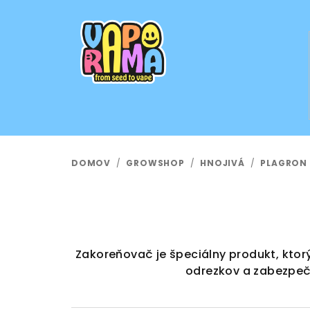
Prejsť
na
obsah
DOMOV
/
GROWSHOP
/
HNOJIVÁ
/
PLAGRON
Zakoreňovač je špeciálny produkt, ktorý
odrezkov a zabezpečuj