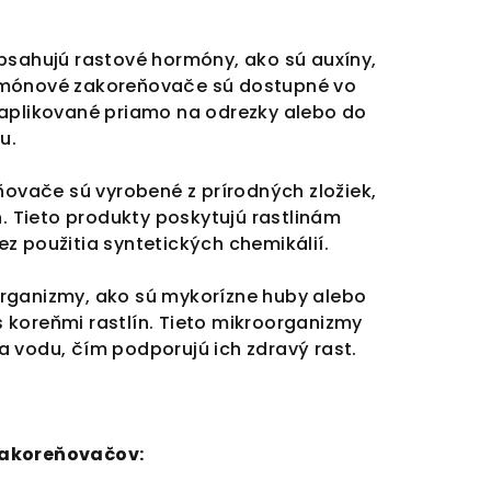
bsahujú rastové hormóny, ako sú auxíny,
rmónové zakoreňovače sú dostupné vo
 aplikované priamo na odrezky alebo do
u.
ovače sú vyrobené z prírodných zložiek,
ín. Tieto produkty poskytujú rastlinám
ez použitia syntetických chemikálií.
ganizmy, ako sú mykorízne huby alebo
s koreňmi rastlín. Tieto mikroorganizmy
a vodu, čím podporujú ich zdravý rast.
zakoreňovačov: