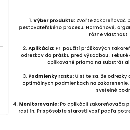
1.
Výber produktu:
Zvoľte zakoreňovač po
pestovateľského procesu. Hormónové, organ
rôzne vlastnosti
2.
Aplikácia:
Pri použití práškových zakor
odrezkov do prášku pred výsadbou. Tekuté
aplikované priamo na substrát 
3.
Podmienky rastu:
Uistite sa, že odrezky
optimálnych podmienkach na zakorenenie. T
svetelné pod
4.
Monitorovanie:
Po aplikácii zakoreňovača pr
rastlín. Prispôsobte starostlivosť podľa pot