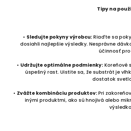
Tipy na použ
•
Sledujte pokyny výrobcu:
Riaďte sa poky
dosiahli najlepšie výsledky. Nesprávne dávk
účinnosť pro
•
Udržujte optimálne podmienky:
Koreňové s
úspešný rast. Uistite sa, že substrát je v
dostatok svetla
•
Zvážte kombináciu produktov:
Pri zakoreňo
inými produktmi, ako sú hnojivá alebo mik
výsledko