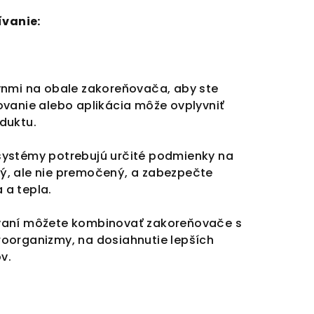
ívanie:
nmi na obale zakoreňovača, aby ste
ovanie alebo aplikácia môže ovplyvniť
duktu.
ystémy potrebujú určité podmienky na
lhký, ale nie premočený, a zabezpečte
 a tepla.
vaní môžete kombinovať zakoreňovače s
roorganizmy, na dosiahnutie lepších
v.