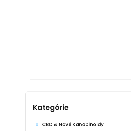
B
o
Kategórie
Preskočiť
kategórie
č
CBD & Nové Kanabinoidy
n