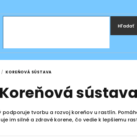
Hľadať
/
KOREŇOVÁ SÚSTAVA
Koreňová sústav
 podporuje tvorbu a rozvoj koreňov u rastlín. Pomáh
e im silné a zdravé korene, čo vedie k lepšiemu rast