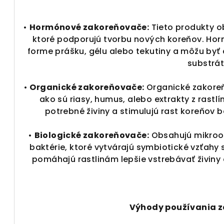
p
r
•
Hormónové zakoreňovače:
Tieto produkty o
v
ktoré podporujú tvorbu nových koreňov. Ho
k
forme prášku, gélu alebo tekutiny a môžu byť
y
substrát
v
ý
•
Organické zakoreňovače:
Organické zakoreň
p
ako sú riasy, humus, alebo extrakty z rastl
potrebné živiny a stimulujú rast koreňov b
i
s
•
Biologické zakoreňovače:
Obsahujú mikroor
u
baktérie, ktoré vytvárajú symbiotické vzťahy 
pomáhajú rastlinám lepšie vstrebávať živiny 
Výhody používania 