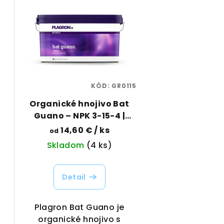
e
ý
n
p
i
i
e
s
p
p
KÓD:
GR0115
r
Organické hnojivo Bat
r
o
Guano – NPK 3-15-4 |
o
Plagron | Vaporama
d
14,60 €
/ ks
od
d
Skladom
(4 ks)
u
u
k
Detail
k
t
t
o
Plagron Bat Guano je
organické hnojivo s