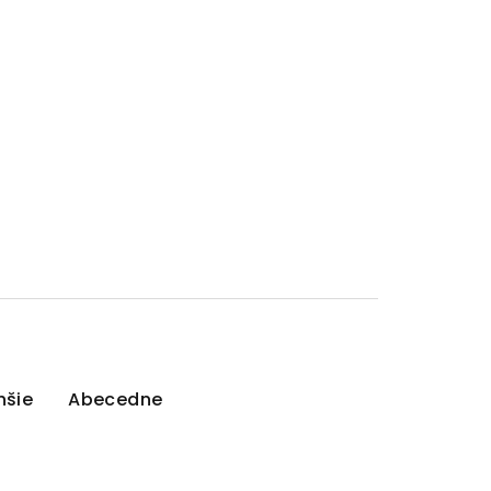
hšie
Abecedne