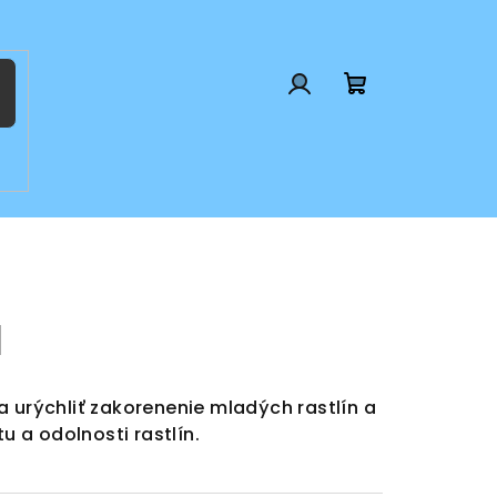
Prihlásenie
Nákupný
košík
a
a urýchliť zakorenenie mladých rastlín a
u a odolnosti rastlín.