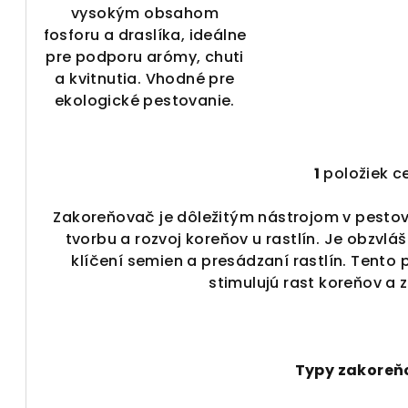
o
v
vysokým obsahom
v
fosforu a draslíka, ideálne
pre podporu arómy, chuti
a kvitnutia. Vhodné pre
ekologické pestovanie.
1
položiek c
O
v
Zakoreňovač je dôležitým nástrojom v pestov
l
tvorbu a rozvoj koreňov u rastlín. Je obzvlá
á
klíčení semien a presádzaní rastlín. Tento 
d
stimulujú rast koreňov a z
a
c
i
Typy zakoreň
e