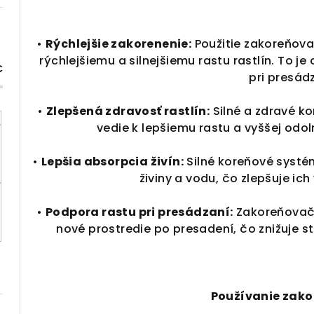
•
Rýchlejšie zakorenenie:
Použitie zakoreňova
rýchlejšiemu a silnejšiemu rastu rastlín. To je
€
pri presád
•
Zlepšená zdravosť rastlín:
Silné a zdravé ko
vedie k lepšiemu rastu a vyššej odo
•
Lepšia absorpcia živín:
Silné koreňové systé
živiny a vodu, čo zlepšuje ic
•
Podpora rastu pri presádzaní:
Zakoreňovač
nové prostredie po presadení, čo znižuje s
Používanie zak