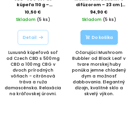
kúpeľa 110 g –
difúzorom – 23 cm |
citrónová tráva/ruža |
Black Leaf | Vaporama
10,50 €
94,90 €
Czech CBD | Vaporama
Skladom
(5 ks)
Skladom
(5 ks)
Detail
Do košíka
Luxusná kúpeľová soľ
Očarujúci Mushroom
od Czech CBD s 500 mg
Bubbler od Black Leaf v
CBD a 100 mg CBG v
tvare morskej huby
dvoch prírodných
ponúka jemne chladený
vôňach – citrónová
dym a možnosť
tráva a ruža
dabbovania. Elegantný
damascénska. Relaxácia
dizajn, kvalitné sklo a
na kráľovskej úrovni.
skvelý výkon.