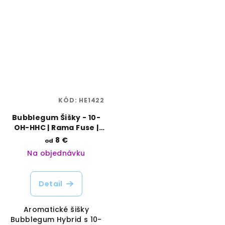
KÓD:
HE1422
Bubblegum Šišky - 10-
OH-HHC | Rama Fuse |
Vaporama
8 €
od
Na objednávku
Detail
Aromatické šišky
Bubblegum Hybrid s 10-