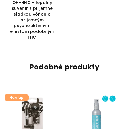
OH-HHC – legálny
suvenír s príjemne
sladkou vôňou a
príjemným
psychoaktívnym
efektom podobným
THC.
Podobné produkty
Náš tip