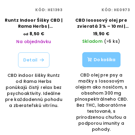
KÓD:
HE1393
KÓD:
HE0973
Runtz Indoor Šišky CBD |
CBD lososový olej pre
Rama Herbs |
zvieratá 3 % – 10 ml |
Vaporama
Hemp Point | Vaporama
8,50 €
19,90 €
od
Skladom
(>6 ks)
Na objednávku
Do košíka
Detail
CBD olej pre psy a
CBD indoor šišky Runtz
mačky s lososovým
od Rama Herbs
olejom ako nosičom, s
ponúkajú čistý relax bez
obsahom 300 mg
psychoaktivity. Ideálne
plnospektrálneho CBD.
pre každodennú pohodu
Bez THC, laboratórne
a zberateľskú vitrínu.
testované, s
prirodzenou chuťou a
podporou imunity a
pohody.