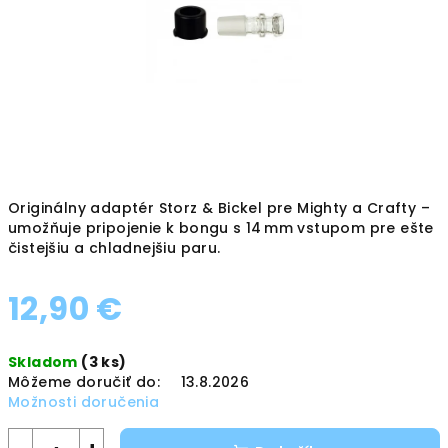
Originálny adaptér Storz & Bickel pre Mighty a Crafty –
umožňuje pripojenie k bongu s 14 mm vstupom pre ešte
čistejšiu a chladnejšiu paru.
12,90 €
Jednotková
Skladom
(3 ks)
cena:
Môžeme doručiť do:
13.8.2026
Možnosti doručenia