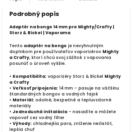
Podrobný popis
Adaptér na bongo 14 mm pre Mighty/Crafty |
Storz & Bickel | Vaporama
Tento
adaptér na bongo
je nevyhnutným
doplnkom pre používateľov vaporizérov
Mighty
a Crafty
, ktorí chcú svoj zážitok z vapovania
posunúť o úroveň vyššie.
•
Kompatibilita:
vaporizéry Storz & Bickel
Mighty
a Crafty
•
Veľkosť pripojenia:
14 mm – pasuje na väčšinu
štandardných bongov a vodných fajok
•
Materiál:
odolné, bezpečné a tepluvzdorné
materiály
•
Jednoduchá inštalácia
– nasadíte a môžete
vapovať cez vodný filter
•
Výhody:
chladnejšia para, zníženie nečistôt,
lepšia chuť