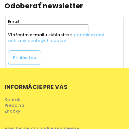
Odoberať newsletter
Email
Vložením e-mailu súhlasíte s
podmienkami
ochrany osobných údajov
Prihlásiť sa
Z
á
INFORMÁCIE PRE VÁS
p
ä
Kontakt
t
Predajňa
i
Značky
e
Všeobecné obchodné podmienky