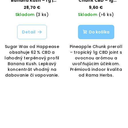
Banana Kush – 1 g |
Chunk CBD – 1g
Happease | Vaporama
tropický suvenír | Rama
28,70 €
9,60 €
Herbs | Vaporama
Skladom
(3 ks)
Skladom
(>6 ks)
Detail
Do košíka
Sugar Wax od Happease
Pineapple Chunk preroll
obsahuje 62 % CBD a
– tropický 1g CBD joint s
lahodný terpénový profil
ovocnou arómou a
Banana Kush. Lepkavý
uvoľňujúcim účinkom.
koncentrát vhodný na
Prémiová indoor kvalita
dabovanie či vapovanie.
od Rama Herbs.