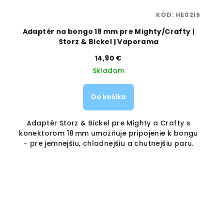
42
KÓD:
HE0216
Adaptér na bongo 18 mm pre Mighty/Crafty |
K
Storz & Bickel | Vaporama
14,90 €
Skladom
Do košíka
Adaptér Storz & Bickel pre Mighty a Crafty s
do
konektorom 18 mm umožňuje pripojenie k bongu
by
– pre jemnejšiu, chladnejšiu a chutnejšiu paru.
e
é