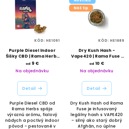
Novinka
Náš tip
KÓD:
HE1091
KÓD:
HE1689
Purple Diesel Indoor
Dry Kush Hash -
Šišky CBD | Rama Herbs
Vape420 | Rama Fuse |
| Vaporama
Vaporama
9 €
10 €
od
od
Na objednávku
Na objednávku
Detail
Detail
Purple Diesel CBD od
Dry Kush Hash od Rama
Rama Herbs spája
Fuse je infusovaný
výraznú arómu, fialový
legálny hash s VAPE420
nádych a poctivý indoor
– silný ako starý dobrý
pôvod – pestované v
Afghán, no úplne