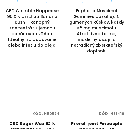
CBD Crumble Happease
Euphoria Muscimol
90 % v príchuti Banana
Gummies obsahujú 5
Kush – konopný
gumených kúskov, každý
koncentrát s jemnou
s 5 mg muscimolu.
banánovou vôňou.
Atraktívna forma,
Ideálny na dabovanie
moderný dizajn a
alebo infúziu do oleja.
netradičný zberateľský
doplnok.
KÓD:
HE0574
KÓD:
HE1419
CBD Sugar Wax 62 %
Preroll joint Pineapple