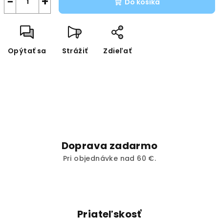
−
+
Do košíka
Opýtať sa
Strážiť
Zdieľať
Doprava zadarmo
Pri objednávke nad 60 €.
Priateľskosť