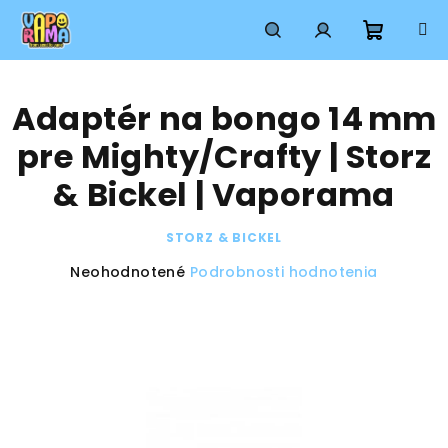
Prejsť
na
obsah
Nákup
Hľadať
Prihlásenie
Adaptér na bongo 14 mm
košík
pre Mighty/Crafty | Storz
& Bickel | Vaporama
STORZ & BICKEL
Priemerné
Neohodnotené
Podrobnosti hodnotenia
hodnotenie
produktu
je
0,0
z
5
hviezdičiek.