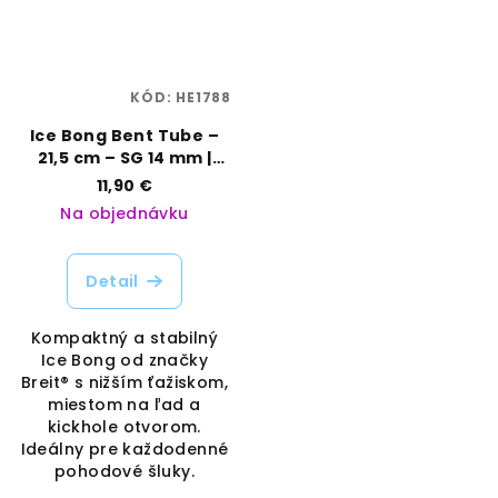
KÓD:
HE1788
Ice Bong Bent Tube –
21,5 cm – SG 14 mm |
Breit | Vaporama
11,90 €
Na objednávku
Detail
Kompaktný a stabilný
Ice Bong od značky
Breit® s nižším ťažiskom,
miestom na ľad a
kickhole otvorom.
Ideálny pre každodenné
pohodové šluky.