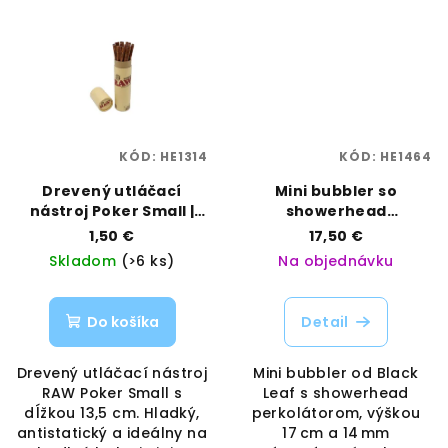
KÓD:
HE1314
KÓD:
HE1464
Drevený utláčací
Mini bubbler so
nástroj Poker Small |
showerhead
RAW | Vaporama
perkolátorom – výška
1,50 €
17,50 €
17 cm, VNP 14 mm | Black
Skladom
(>6 ks)
Na objednávku
Leaf | Vaporama
Do košíka
Detail
Drevený utláčací nástroj
Mini bubbler od Black
RAW Poker Small s
Leaf s showerhead
dĺžkou 13,5 cm. Hladký,
perkolátorom, výškou
antistatický a ideálny na
17 cm a 14 mm