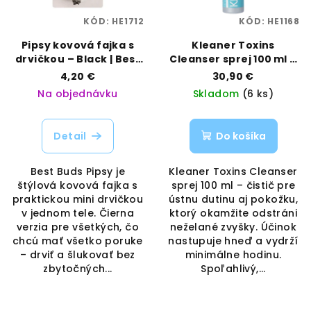
KÓD:
HE1712
KÓD:
HE1168
Pipsy kovová fajka s
Kleaner Toxins
drvičkou – Black | Best
Cleanser sprej 100 ml –
Buds | Vaporama
ústna hygiena &
4,20 €
30,90 €
pokožka | Kleaner |
Na objednávku
Skladom
(6 ks)
Vaporama
Detail
Do košíka
Best Buds Pipsy je
Kleaner Toxins Cleanser
štýlová kovová fajka s
sprej 100 ml – čistič pre
praktickou mini drvičkou
ústnu dutinu aj pokožku,
v jednom tele. Čierna
ktorý okamžite odstráni
verzia pre všetkých, čo
neželané zvyšky. Účinok
chcú mať všetko poruke
nastupuje hneď a vydrží
– drviť a šlukovať bez
minimálne hodinu.
zbytočných...
Spoľahlivý,...