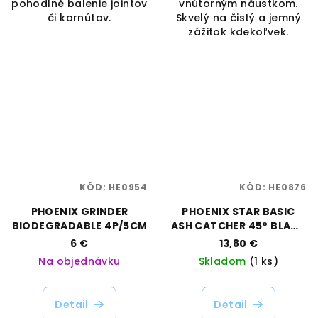
pohodlné balenie jointov
vnútorným náustkom.
či kornútov.
Skvelý na čistý a jemný
zážitok kdekoľvek.
KÓD:
HE0954
KÓD:
HE0876
PHOENIX GRINDER
PHOENIX STAR BASIC
BIODEGRADABLE 4P/5CM
ASH CATCHER 45° BLACK
- 14MM
6 €
13,80 €
Na objednávku
Skladom
(1 ks)
Detail
Detail