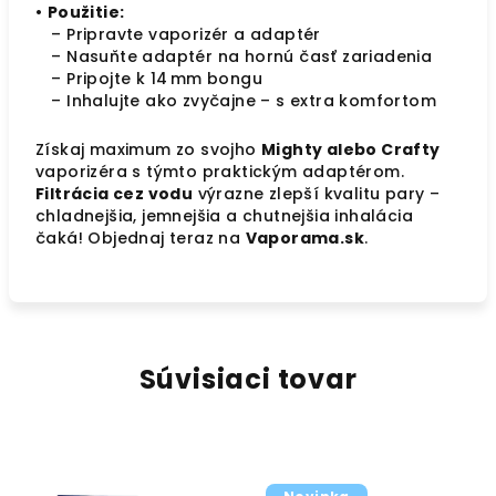
•
Použitie:
– Pripravte vaporizér a adaptér
– Nasuňte adaptér na hornú časť zariadenia
– Pripojte k 14 mm bongu
– Inhalujte ako zvyčajne – s extra komfortom
Získaj maximum zo svojho
Mighty alebo Crafty
vaporizéra s týmto praktickým adaptérom.
Filtrácia cez vodu
výrazne zlepší kvalitu pary –
chladnejšia, jemnejšia a chutnejšia inhalácia
čaká! Objednaj teraz na
Vaporama.sk
.
Súvisiaci tovar