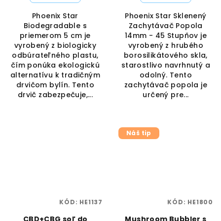
Phoenix Star
Phoenix Star Sklenený
Biodegradable s
Zachytávač Popola
priemerom 5 cm je
14mm - 45 Stupňov je
vyrobený z biologicky
vyrobený z hrubého
odbúrateľného plastu,
borosilikátového skla,
čím ponúka ekologickú
starostlivo navrhnutý a
alternatívu k tradičným
odolný. Tento
drvičom bylín. Tento
zachytávač popola je
drvič zabezpečuje,...
určený pre...
Náš tip
KÓD:
HE1137
KÓD:
HE1800
CBD+CBG soľ do
Mushroom Bubbler s