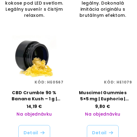
kokose pod LED svetlom.
legálny. Dokonalá
Legálny suvenír s čistým
imitácia originálu s
relaxom.
brutálnym efektom.
KÓD:
HE0567
KÓD:
HE1079
CBD Crumble 90 %
Muscimol Gummies
Banana Kush – 1 g |
5×5 mg | Euphoria |
Happease | Vaporama
Vaporama
14,19 €
9,80 €
Na objednávku
Na objednávku
Detail
Detail