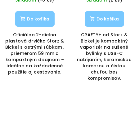
Do košíka
Do košíka
Oficiálna 2-dielna
CRAFTY+ od Storz &
plastová drvička Storz &
Bickel je kompaktný
Bickel s ostrými zúbkami,
vaporizér na sušené
priemerom 59 mm a
bylinky s USB-C
kompaktným dizajnom –
nabíjaním, keramickou
ideálna na každodenné
komorou a čistou
použitie aj cestovanie.
chuťou bez
kompromisov.