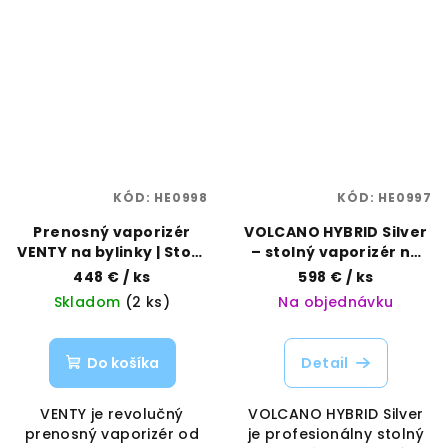
KÓD:
HE0998
KÓD:
HE0997
Prenosný vaporizér
VOLCANO HYBRID Silver
VENTY na bylinky | Storz
– stolný vaporizér na
& Bickel | Vaporama
bylinky | Storz & Bickel |
448 €
/ ks
598 €
/ ks
Vaporama
Skladom
(2 ks)
Na objednávku
Do košíka
Detail
VENTY je revolučný
VOLCANO HYBRID Silver
prenosný vaporizér od
je profesionálny stolný