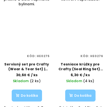
bylinami.
KÓD:
HE0275
KÓD:
HE0276
Servisný set pre Crafty
Tesniace krúžky pre
(Wear & Tear Set) |
Crafty (Seal Ring Set) |
Storz & Bickel |
Storz & Bickel |
30,60 €
/ ks
6,30 €
/ ks
Vaporama
Vaporama
Skladom
(2 ks)
Skladom
(4 ks)
Do košíka
Do košíka