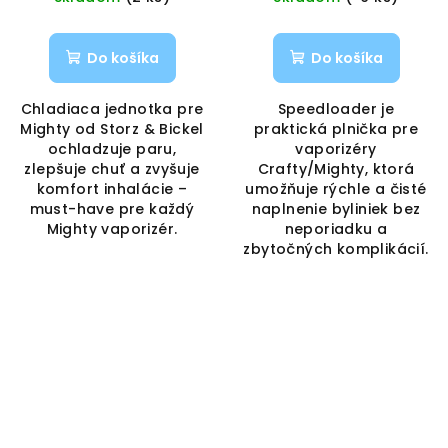
Do košíka
Do košíka
Chladiaca jednotka pre
Speedloader je
Mighty od Storz & Bickel
praktická plnička pre
ochladzuje paru,
vaporizéry
zlepšuje chuť a zvyšuje
Crafty/Mighty, ktorá
komfort inhalácie –
umožňuje rýchle a čisté
must-have pre každý
naplnenie byliniek bez
Mighty vaporizér.
neporiadku a
zbytočných komplikácií.