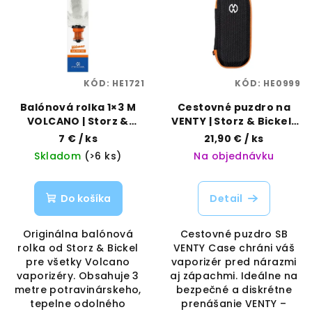
p
p
r
i
o
s
d
p
u
KÓD:
HE1721
KÓD:
HE0999
r
k
o
Balónová rolka 1×3 M
Cestovné puzdro na
t
VOLCANO | Storz &
VENTY | Storz & Bickel |
d
o
Bickel | Vaporama
Vaporama
7 €
/ ks
21,90 €
/ ks
u
v
Skladom
(>6 ks)
Na objednávku
k
t
Do košíka
Detail
o
v
Originálna balónová
Cestovné puzdro SB
rolka od Storz & Bickel
VENTY Case chráni váš
pre všetky Volcano
vaporizér pred nárazmi
vaporizéry. Obsahuje 3
aj zápachmi. Ideálne na
metre potravinárskeho,
bezpečné a diskrétne
tepelne odolného
prenášanie VENTY –