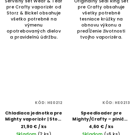
Servisný set Wear & Tear
Originálny Seal Ring Set
pre Crafty vaporizér od
pre Crafty obsahuje
Storz & Bickel obsahuje
všetky potrebné
všetko potrebné na
tesniace krúžky na
výmenu
obnovu výkonu a
opotrebovaných dielov
predĺženie životnosti
a pravidelnú údržbu.
tvojho vaporizéra.
KÓD:
HE0212
KÓD:
HE0213
Chladiaca jednotka pre
Speedloader pre
Mighty vaporizér | Storz
Mighty/Crafty – plnička
& Bickel | Vaporama
komory | Storz & Bickel |
21,90 €
/ ks
4,60 €
/ ks
Vaporama
Skladom
(2 ks)
Skladom
(>6 ks)