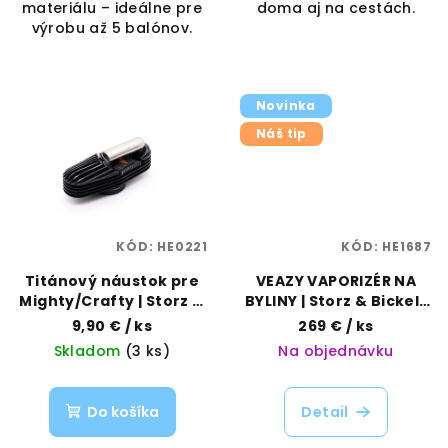
materiálu – ideálne pre
doma aj na cestách.
výrobu až 5 balónov.
Novinka
Náš tip
KÓD:
HE0221
KÓD:
HE1687
Titánový náustok pre
VEAZY VAPORIZÉR NA
Mighty/Crafty | Storz &
BYLINY | Storz & Bickel |
Bickel | Vaporama
Vaporama
9,90 €
/ ks
269 €
/ ks
Skladom
(3 ks)
Na objednávku
Do košíka
Detail