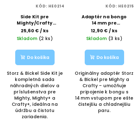
KÓD:
HE0214
KÓD:
HE0215
Side Kit pre
Adaptér na bongo
Mighty/Crafty
14 mm pre
vaporizéry | Storz &
Mighty/Crafty | Storz &
25,60 €
/ ks
12,90 €
/ ks
Bickel | Vaporama
Bickel | Vaporama
Skladom
(2 ks)
Skladom
(3 ks)
Do košíka
Do košíka
Storz & Bickel Side Kit je
Originálny adaptér Storz
kompletná sada
& Bickel pre Mighty a
náhradných dielov a
Crafty – umožňuje
príslušenstva pre
pripojenie k bongu s
Mighty, Mighty+ a
14 mm vstupom pre ešte
Crafty+, ideálna na
čistejšiu a chladnejšiu
údržbu a čistotu
paru.
zariadenia.