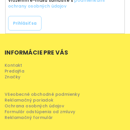
Vložením e-mailu súhlasíte s
podmienkami
k
ochrany osobných údajov
y
v
Prihlásiť sa
ý
p
Z
i
á
s
INFORMÁCIE PRE VÁS
p
u
ä
Kontakt
t
Predajňa
i
Značky
e
Všeobecné obchodné podmienky
Reklamačný poriadok
Ochrana osobných údajov
Formulár odstúpenia od zmluvy
Reklamačný formulár