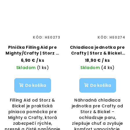
KÓD:
HE0273
KÓD:
HE0274
Plnička Filling Aid pre
Chladiaca jednotka pre
Mighty/Crafty | Storz &
Crafty | Storz & Bickel |
Bickel | Vaporama
Vaporama
6,90 €
/ ks
18,90 €
/ ks
Skladom
(1 ks)
Skladom
(4 ks)
Do košíka
Do košíka
Filling Aid od Storz &
Náhradná chladiaca
Bickel je praktická
jednotka pre Crafty od
plniaca pomôcka pre
Storz & Bickel –
Mighty a Crafty, ktorá
ochladzuje paru,
zabezpečí rýchle,
zlepšuje chuť a zvyšuje
presné a čisté napĺňanie
komfort vaporizácie.