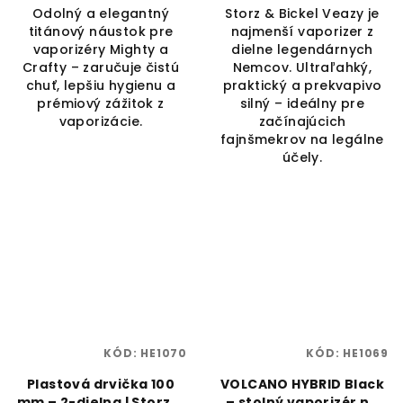
Odolný a elegantný
Storz & Bickel Veazy je
titánový náustok pre
najmenší vaporizer z
vaporizéry Mighty a
dielne legendárnych
Crafty – zaručuje čistú
Nemcov. Ultraľahký,
chuť, lepšiu hygienu a
praktický a prekvapivo
prémiový zážitok z
silný – ideálny pre
vaporizácie.
začínajúcich
fajnšmekrov na legálne
účely.
KÓD:
HE1070
KÓD:
HE1069
Plastová drvička 100
VOLCANO HYBRID Black
mm – 2-dielna | Storz &
– stolný vaporizér na