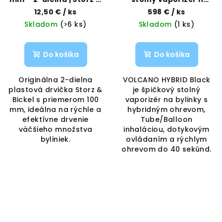
Bickel | Vaporama
bylinky | Storz & Bickel |
12,50 €
/ ks
598 €
/ ks
Vaporama
Skladom
(>6 ks)
Skladom
(1 ks)
Do košíka
Do košíka
Originálna 2-dielna
VOLCANO HYBRID Black
plastová drvička Storz &
je špičkový stolný
Bickel s priemerom 100
vaporizér na bylinky s
mm, ideálna na rýchle a
hybridným ohrevom,
efektívne drvenie
Tube/Balloon
väčšieho množstva
inhaláciou, dotykovým
byliniek.
ovládaním a rýchlym
ohrevom do 40 sekúnd.