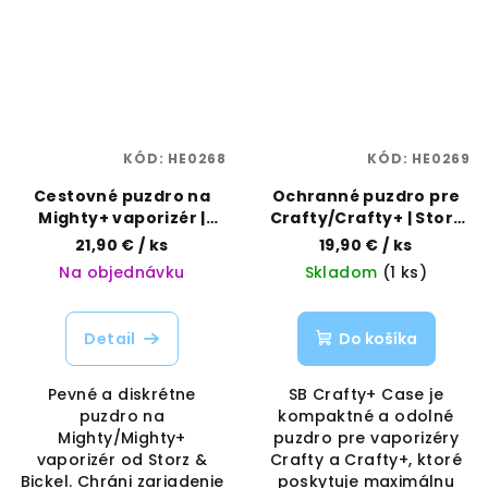
KÓD:
HE0268
KÓD:
HE0269
Cestovné puzdro na
Ochranné puzdro pre
Mighty+ vaporizér |
Crafty/Crafty+ | Storz
Storz & Bickel |
& Bickel | Vaporama
21,90 €
/ ks
19,90 €
/ ks
Vaporama
Na objednávku
Skladom
(1 ks)
Detail
Do košíka
Pevné a diskrétne
SB Crafty+ Case je
puzdro na
kompaktné a odolné
Mighty/Mighty+
puzdro pre vaporizéry
vaporizér od Storz &
Crafty a Crafty+, ktoré
Bickel. Chráni zariadenie
poskytuje maximálnu