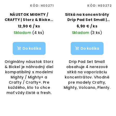
KÓD:
HE0271
KÓD:
HE0272
NÁUSTOK MIGHTY /
Sitká na koncentráty
CRAFTY | Storz & Bickel |
Drip Pad Set Small |
Vaporama
Storz & Bickel |
12,90 €
/ ks
6,90 €
/ ks
Vaporama
Skladom
(4 ks)
Skladom
(3 ks)
Do košíka
Do košíka
Originálny náustok Storz
Drip Pad Set Small
& Bickel je náhradný diel
obsahuje 4 nerezové
kompatibilný s modelmi
sitká na vaporizáciu
Mighty / Mighty+ a
koncentrátov. Vhodné
Crafty / Crafty+. Pre
pre modely Crafty,
každého, kto to chce
Mighty, Volcano, Plenty.
mať vždy čisté a fresh.