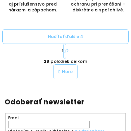
aj príslušenstvo pred
ochranu pri prenášaní –
nárazmi a zápachom.
diskrétne a spoľahlivé.
Načítať ďalšie 4
S
t
1
2
O
r
28
položiek celkom
á
v
n
l
Hore
k
á
o
d
v
a
a
n
c
Odoberať newsletter
i
i
e
e
p
Email
r
v