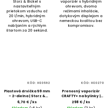
Storz & Bickel s
vaporizér s hybridným
nastaviteľným
ohrevom, dvoma
prietokom vzduchu až
režimami inhalácie,
20 l/min, hybridným
dotykovým displejom a
ohrevom, USB-C
nemeckou kvalitou bez
nabíjaním a rýchlym
kompromisov.
štartom za 20 sekúnd.
KÓD:
HE0592
KÓD:
HE0270
Plastová drvička 59 mm
Prenosný vaporizér
– 2-dielna | Storz &
CRAFTY+ na bylinky |
Bickel | Vaporama
Storz & Bickel |
6,70 €
/ ks
298 €
/ ks
Vaporama
Skladom
(>6 ks)
Skladom
(2 ks)