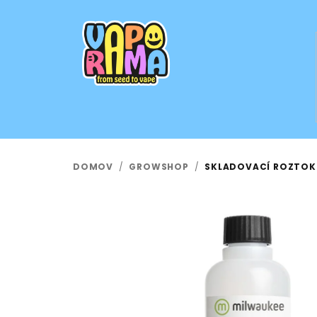
Prejsť
na
obsah
DOMOV
/
GROWSHOP
/
SKLADOVACÍ ROZTOK 