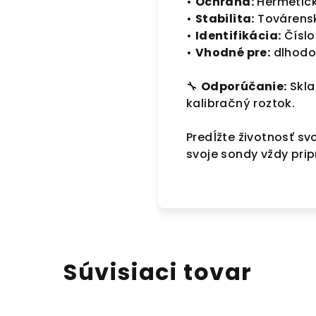
•
Ochrana:
Hermetick
•
Stabilita:
Továrensk
•
Identifikácia:
Číslo
•
Vhodné pre:
dlhodo
🔧
Odporúčanie:
Skla
kalibračný roztok.
Predĺžte životnosť s
svoje sondy vždy prip
Súvisiaci tovar