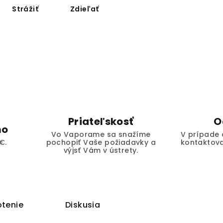
Strážiť
Zdieľať
Priateľskosť
O
mo
Vo Vaporame sa snažíme
V prípade 
€.
pochopiť Vaše požiadavky a
kontaktova
výjsť Vám v ústrety.
tenie
Diskusia