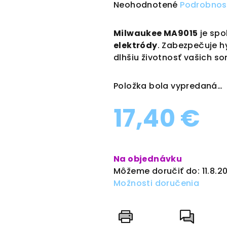
Priemerné
Neohodnotené
Podrobnos
hodnotenie
produktu
Milwaukee MA9015
je spo
je
elektródy
. Zabezpečuje h
0,0
dlhšiu životnosť vašich so
z
5
Položka bola vypredaná…
hviezdičiek.
17,40 €
Jednotková
cena:
Na objednávku
Môžeme doručiť do:
11.8.2
Možnosti doručenia