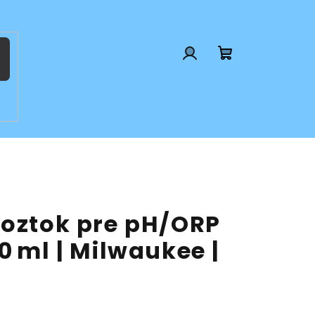
Prihlásenie
Nákupný
košík
roztok pre pH/ORP
0 ml | Milwaukee |