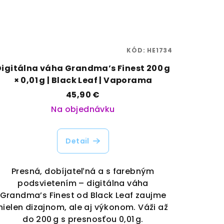
KÓD:
HE1734
Digitálna váha Grandma’s Finest 200 g
× 0,01 g | Black Leaf | Vaporama
45,90 €
Na objednávku
Detail
Presná, dobíjateľná a s farebným
podsvietením – digitálna váha
Grandma’s Finest od Black Leaf zaujme
nielen dizajnom, ale aj výkonom. Váži až
do 200 g s presnosťou 0,01 g.