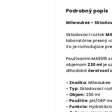
Podrobný popis
Milwaukee – Skladov
Skladovací roztok
Mi
laboratórne presný 
čo je rozhodujúce pr
Používaním MA9015 za
objemom
230 ml
je u
dlhodobá
čerstvosť 
•
Značka:
Milwaukee
•
Typ:
Skladovací roz
•
Objem:
230 ml
•
Použitie:
pH/ORP met
•
Funkcia:
Hydratáci