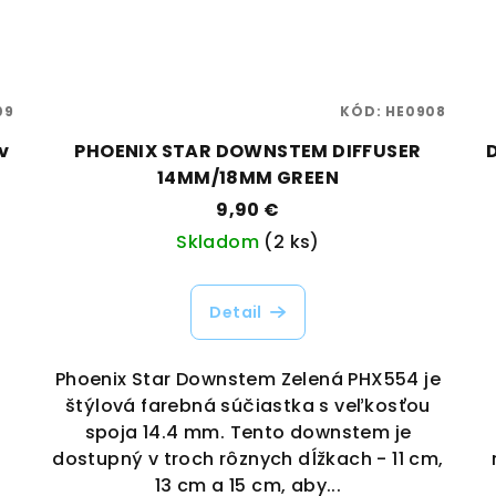
09
KÓD:
HE0908
v
PHOENIX STAR DOWNSTEM DIFFUSER
14MM/18MM GREEN
9,90 €
Skladom
(2 ks)
Detail
Phoenix Star Downstem Zelená PHX554 je
štýlová farebná súčiastka s veľkosťou
spoja 14.4 mm. Tento downstem je
dostupný v troch rôznych dĺžkach - 11 cm,
13 cm a 15 cm, aby...