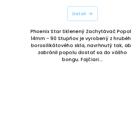
Detail
Phoenix Star Sklenený Zachytávač Popo
14mm - 90 Stupňov je vyrobený z hrubé
borosilikátového skla, navrhnutý tak, a
zabránil popolu dostať sa do vášho
bongu. Fajčiari...