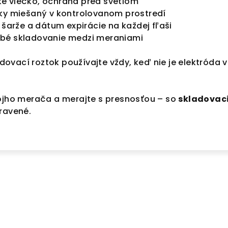
é viečko, ochrana pred svetlom
y miešaný v kontrolovanom prostredí
 šarže a dátum expirácie na každej fľaši
bé skladovanie medzi meraniami
dovací roztok používajte vždy, keď nie je elektróda v
vojho merača a merajte s presnosťou – so
skladovac
ravené.