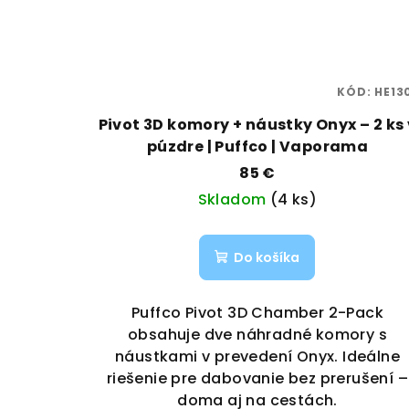
KÓD:
HE13
Pivot 3D komory + náustky Onyx – 2 ks 
púzdre | Puffco | Vaporama
85 €
Skladom
(4 ks)
Do košíka
Puffco Pivot 3D Chamber 2-Pack
obsahuje dve náhradné komory s
náustkami v prevedení Onyx. Ideálne
riešenie pre dabovanie bez prerušení –
doma aj na cestách.