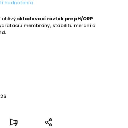
ti hodnotenia
ľahlivý
skladovací roztok pre pH/ORP
ydratáciu membrány, stabilitu meraní a
nd.
026