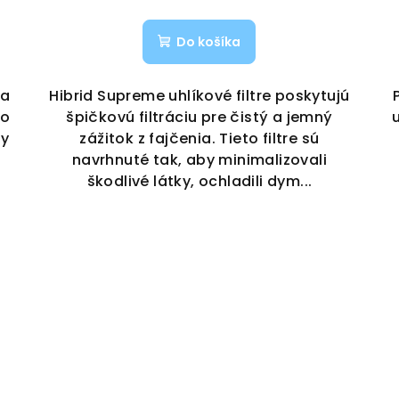
Do košíka
la
Hibrid Supreme uhlíkové filtre poskytujú
ho
špičkovú filtráciu pre čistý a jemný
by
zážitok z fajčenia. Tieto filtre sú
navrhnuté tak, aby minimalizovali
škodlivé látky, ochladili dym...