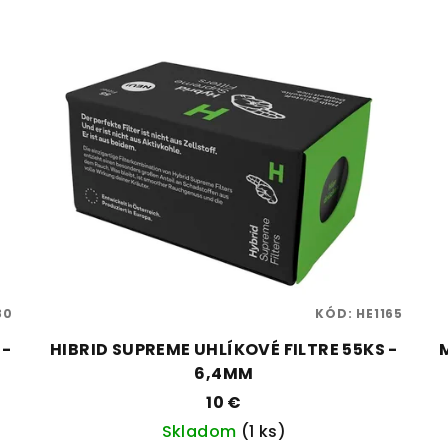
80
KÓD:
HE1165
 -
HIBRID SUPREME UHLÍKOVÉ FILTRE 55KS -
6,4MM
10 €
Skladom
(1 ks)