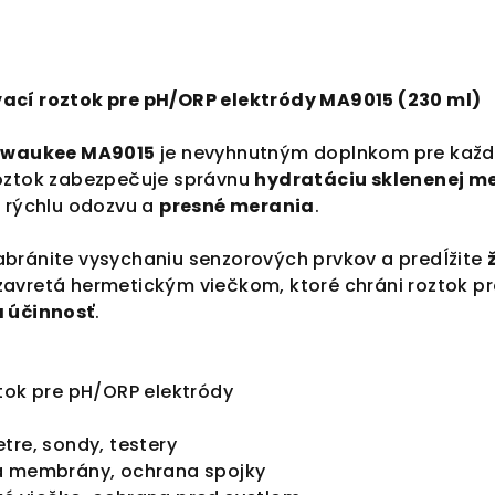
ací roztok pre pH/ORP elektródy MA9015 (230 ml)
lwaukee MA9015
je nevyhnutným doplnkom pre každ
roztok zabezpečuje správnu
hydratáciu sklenenej 
e rýchlu odozvu a
presné merania
.
bránite vysychaniu senzorových prvkov a predĺžite
zavretá hermetickým viečkom, ktoré chráni roztok p
a účinnosť
.
tok pre pH/ORP elektródy
re, sondy, testery
a membrány, ochrana spojky