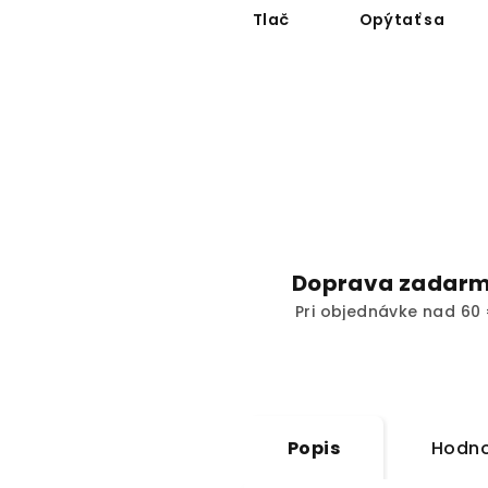
Tlač
Opýtať sa
Doprava zadar
Pri objednávke nad 60 
Popis
Hodno