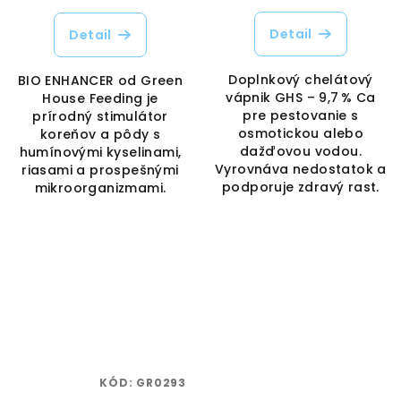
Detail
Detail
Doplnkový chelátový
BIO ENHANCER od Green
vápnik GHS – 9,7 % Ca
House Feeding je
pre pestovanie s
prírodný stimulátor
osmotickou alebo
koreňov a pôdy s
dažďovou vodou.
humínovými kyselinami,
Vyrovnáva nedostatok a
riasami a prospešnými
podporuje zdravý rast.
mikroorganizmami.
KÓD:
GR0293