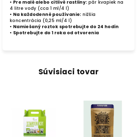
•
Pre malé alebo citlivé rastliny:
pár kvapiek na
4 litre vody (cca 1 ml/4 l)
•
Na každodenné používanie:
nižšia
koncentrácia (0,25 ml/4 l)
•
Namiešaný roztok spotrebujte do 24 hodín
•
Spotrebujte do 1 roka od otvorenia
Súvisiaci tovar