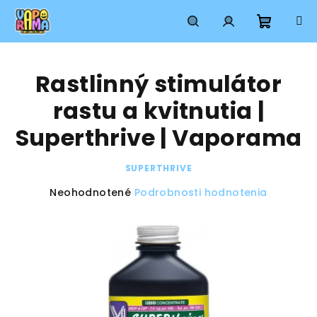
Prejsť
na
obsah
Nákup
Hľadať
Prihlásenie
Rastlinný stimulátor
košík
rastu a kvitnutia |
Superthrive | Vaporama
SUPERTHRIVE
Priemerné
Neohodnotené
Podrobnosti hodnotenia
hodnotenie
produktu
je
0,0
z
5
hviezdičiek.