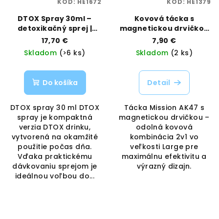
KÓD:
HE1672
KÓD:
HE1379
DTOX Spray 30ml –
Kovová tácka s
detoxikačný sprej |
magnetickou drvičkou
DTOX | Vaporama
– Mission AK47, veľkosť
17,70 €
7,90 €
Large | Best Buds |
Skladom
(>6 ks)
Skladom
(2 ks)
Vaporama
Do košíka
Detail
DTOX spray 30 ml DTOX
Tácka Mission AK47 s
spray je kompaktná
magnetickou drvičkou –
verzia DTOX drinku,
odolná kovová
vytvorená na okamžité
kombinácia 2v1 vo
použitie počas dňa.
veľkosti Large pre
Vďaka praktickému
maximálnu efektivitu a
dávkovaniu sprejom je
výrazný dizajn.
ideálnou voľbou do...