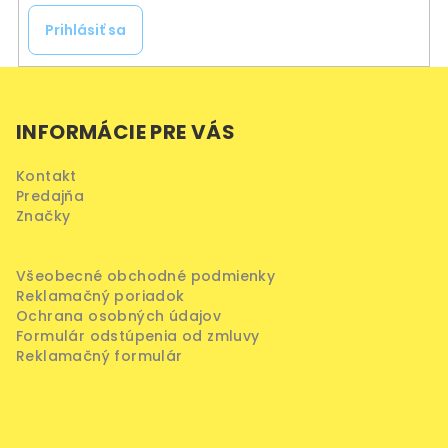
Prihlásiť sa
Z
á
INFORMÁCIE PRE VÁS
p
ä
Kontakt
t
Predajňa
i
Značky
e
Všeobecné obchodné podmienky
Reklamačný poriadok
Ochrana osobných údajov
Formulár odstúpenia od zmluvy
Reklamačný formulár