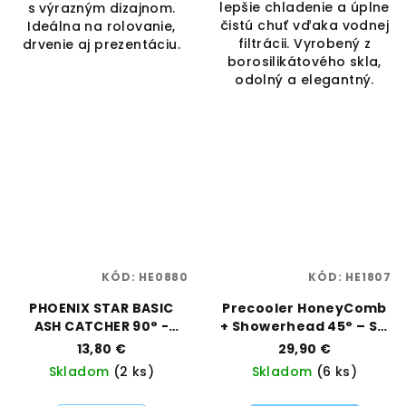
lepšie chladenie a úplne
s výrazným dizajnom.
čistú chuť vďaka vodnej
Ideálna na rolovanie,
filtrácii. Vyrobený z
drvenie aj prezentáciu.
borosilikátového skla,
odolný a elegantný.
KÓD:
HE0880
KÓD:
HE1807
PHOENIX STAR BASIC
Precooler HoneyComb
ASH CATCHER 90° -
+ Showerhead 45° – SG
14MM
19 mm | Black Leaf |
13,80 €
29,90 €
Vaporama
Skladom
(2 ks)
Skladom
(6 ks)