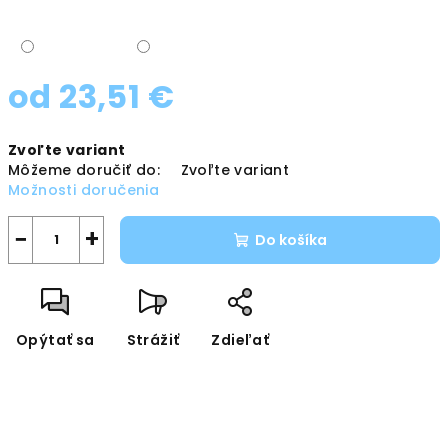
od
23,51 €
Jednotková
Zvoľte variant
cena:
Môžeme doručiť do:
Zvoľte variant
Možnosti doručenia
−
+
Do košíka
Opýtať sa
Strážiť
Zdieľať