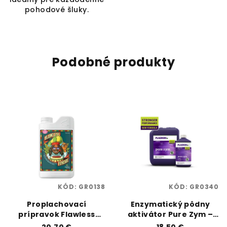
pohodové šluky.
Podobné produkty
KÓD:
GR0138
KÓD:
GR0340
Proplachovací
Enzymatický pôdny
prípravok Flawless
aktivátor Pure Zym –
Finish 1 L | Advanced
0,5 L | Plagron |
20,70 €
18,50 €