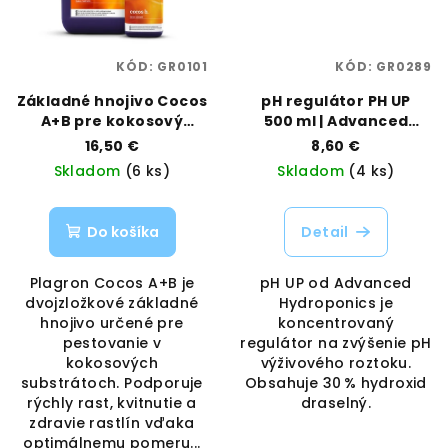
KÓD:
GR0101
KÓD:
GR0289
Základné hnojivo Cocos
pH regulátor PH UP
A+B pre kokosový
500 ml | Advanced
substrát 1 L | Plagron |
Hydroponics |
16,50 €
8,60 €
Vaporama
Vaporama
Skladom
(6 ks)
Skladom
(4 ks)
Do košíka
Detail
Plagron Cocos A+B je
pH UP od Advanced
dvojzložkové základné
Hydroponics je
hnojivo určené pre
koncentrovaný
pestovanie v
regulátor na zvýšenie pH
kokosových
výživového roztoku.
substrátoch. Podporuje
Obsahuje 30 % hydroxid
rýchly rast, kvitnutie a
draselný.
zdravie rastlín vďaka
optimálnemu pomeru...