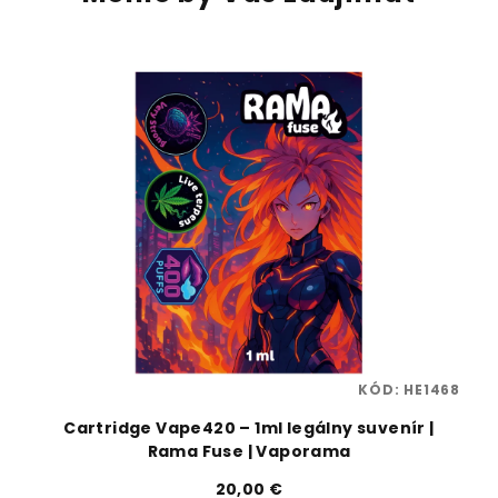
94
KÓD:
HE1468
Cartridge Vape420 – 1ml legálny suvenír |
Rama Fuse | Vaporama
20,00 €