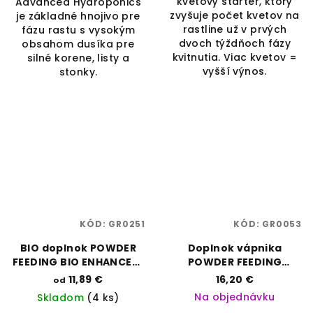
kvetový štartér, ktorý
Advanced Hydroponics
zvyšuje počet kvetov na
je základné hnojivo pre
rastline už v prvých
fázu rastu s vysokým
dvoch týždňoch fázy
obsahom dusíka pre
kvitnutia. Viac kvetov =
silné korene, listy a
vyšší výnos.
stonky.
KÓD:
GR0251
KÓD:
GR0053
BIO doplnok POWDER
Doplnok vápnika
FEEDING BIO ENHANCER |
POWDER FEEDING
Green House Feeding |
CALCIUM 500 g | GHS |
11,89 €
16,20 €
od
Vaporama
Vaporama
Na objednávku
Skladom
(4 ks)