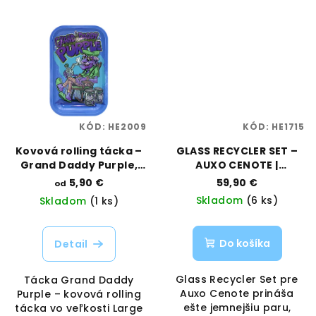
KÓD:
HE2009
KÓD:
HE1715
Kovová rolling tácka –
GLASS RECYCLER SET –
Grand Daddy Purple,
AUXO CENOTE |
veľkosť Large | Best
Vaporama
5,90 €
59,90 €
od
Buds | Vaporama
Skladom
(6 ks)
Skladom
(1 ks)
Do košíka
Detail
Glass Recycler Set pre
Tácka Grand Daddy
Auxo Cenote prináša
Purple – kovová rolling
ešte jemnejšiu paru,
tácka vo veľkosti Large