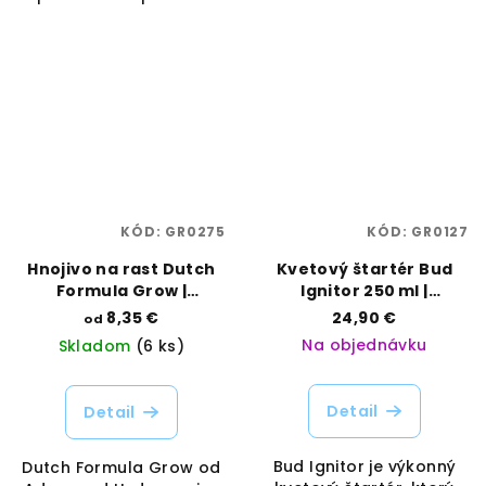
KÓD:
GR0275
KÓD:
GR0127
Hnojivo na rast Dutch
Kvetový štartér Bud
Formula Grow |
Ignitor 250 ml |
Advanced Hydroponics
Advanced Nutrients |
8,35 €
24,90 €
od
| Vaporama
Vaporama
Na objednávku
Skladom
(6 ks)
Detail
Detail
Bud Ignitor je výkonný
Dutch Formula Grow od