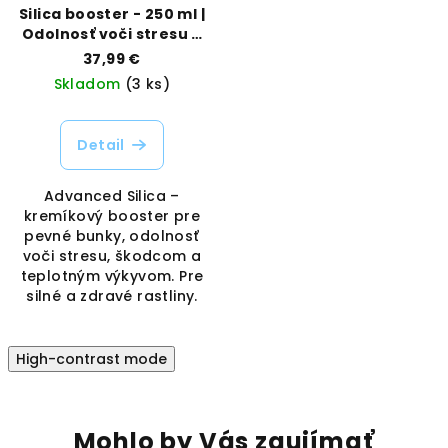
Silica booster - 250 ml |
Odolnosť voči stresu a
silné stonky | Advanced
37,99 €
Hydroponics |
Skladom
(3 ks)
Vaporama
Detail
Advanced Silica –
kremíkový booster pre
pevné bunky, odolnosť
voči stresu, škodcom a
teplotným výkyvom. Pre
silné a zdravé rastliny.
High-contrast mode
Mohlo by Vás zaujímať