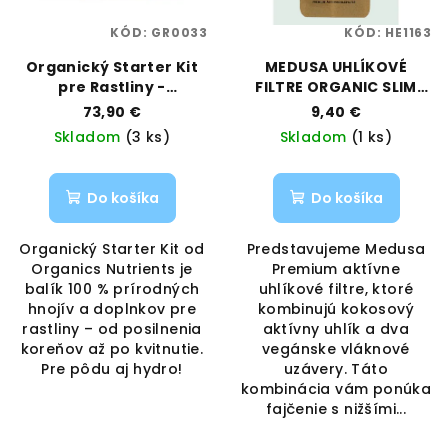
KÓD:
GR0033
KÓD:
HE1163
Organický Starter Kit
MEDUSA UHLÍKOVÉ
pre Rastliny -
FILTRE ORGANIC SLIM
Kompletná Bio Výživa |
50KS - 6MM
73,90 €
9,40 €
Organics Nutrients
Skladom
(3 ks)
Skladom
(1 ks)
Do košíka
Do košíka
Organický Starter Kit od
Predstavujeme Medusa
Organics Nutrients je
Premium aktívne
balík 100 % prírodných
uhlíkové filtre, ktoré
hnojív a doplnkov pre
kombinujú kokosový
rastliny – od posilnenia
aktívny uhlík a dva
koreňov až po kvitnutie.
vegánske vláknové
Pre pôdu aj hydro!
uzávery. Táto
kombinácia vám ponúka
fajčenie s nižšími...