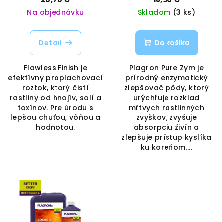
Nutrients | Vaporama
Vaporama
Na objednávku
Skladom
(3 ks)
Detail
Do košíka
Flawless Finish je
Plagron Pure Zym je
efektívny proplachovací
prírodný enzymatický
roztok, ktorý čistí
zlepšovač pôdy, ktorý
rastliny od hnojív, solí a
urýchľuje rozklad
toxínov. Pre úrodu s
mŕtvych rastlinných
lepšou chuťou, vôňou a
zvyškov, zvyšuje
hodnotou.
absorpciu živín a
zlepšuje prístup kyslíka
ku koreňom....