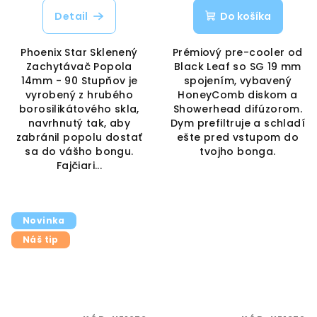
Detail
Do košíka
Phoenix Star Sklenený
Prémiový pre-cooler od
Zachytávač Popola
Black Leaf so SG 19 mm
14mm - 90 Stupňov je
spojením, vybavený
vyrobený z hrubého
HoneyComb diskom a
borosilikátového skla,
Showerhead difúzorom.
navrhnutý tak, aby
Dym prefiltruje a schladí
zabránil popolu dostať
ešte pred vstupom do
sa do vášho bongu.
tvojho bonga.
Fajčiari...
Novinka
Náš tip