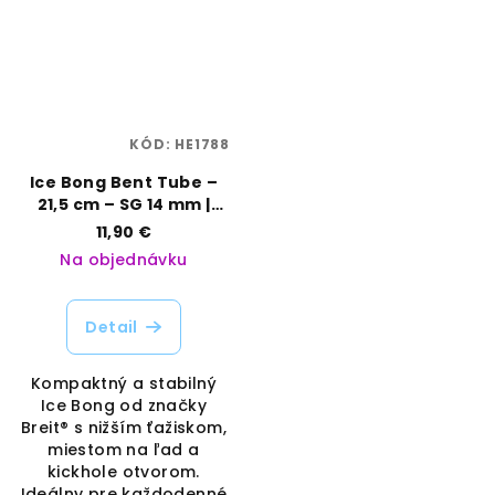
KÓD:
HE1788
Ice Bong Bent Tube –
21,5 cm – SG 14 mm |
Breit | Vaporama
11,90 €
Na objednávku
Detail
Kompaktný a stabilný
Ice Bong od značky
Breit® s nižším ťažiskom,
miestom na ľad a
kickhole otvorom.
Ideálny pre každodenné