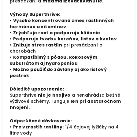
presádzaní a
maximalizovať kvitnutie
.
Výhody Superthrive:
•
Vysoko koncentrovaná zmes rastlinných
hormónov a vitamínov
•
Zrýchľuje rast a podporuje klíčenie
•
Podporuje tvorbu koreňov, listov a kvetov
•
Znižuje stres rastlín
pri presádzaní a
chorobách
•
Kompatibilný s pôdou, kokosovým
substrátom aj hydroponiou
•
Možno použiť do závlahy aj ako listový
postrek
Dôležité upozornenie:
Superthrive
nie je hnojivo
a nenahrádza bežné
výživové schémy. Funguje
len pri dostatočnom
hnojení
.
Odporúčané dávkovanie:
•
Pre vzrastlé rastliny:
1/4 čajovej lyžičky na 4
litre vody