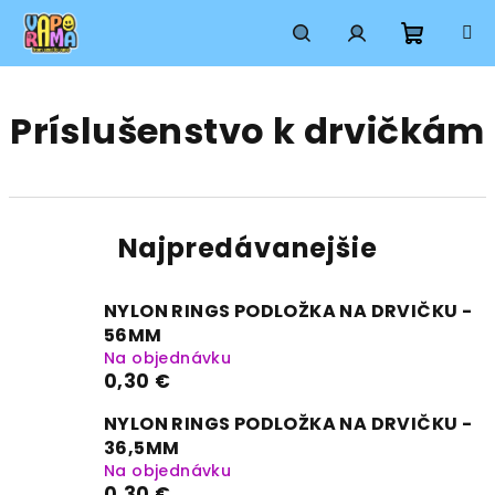
Prejsť
na
obsah
Nákup
Hľadať
Prihlásenie
Príslušenstvo k drvičkám
košík
Najpredávanejšie
NYLON RINGS PODLOŽKA NA DRVIČKU -
56MM
Na objednávku
0,30 €
NYLON RINGS PODLOŽKA NA DRVIČKU -
36,5MM
Na objednávku
0,30 €