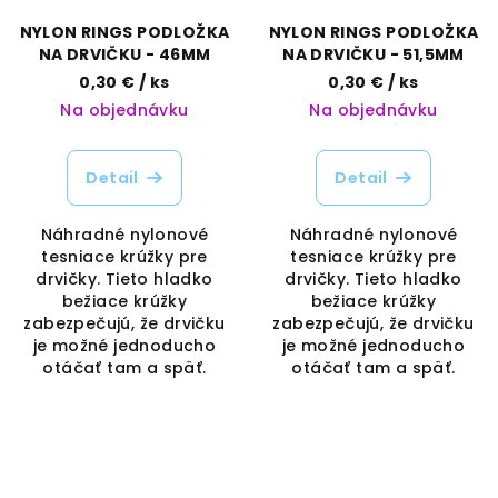
NYLON RINGS PODLOŽKA
NYLON RINGS PODLOŽKA
NA DRVIČKU - 46MM
NA DRVIČKU - 51,5MM
0,30 €
/ ks
0,30 €
/ ks
Na objednávku
Na objednávku
Detail
Detail
Náhradné nylonové
Náhradné nylonové
tesniace krúžky pre
tesniace krúžky pre
drvičky. Tieto hladko
drvičky. Tieto hladko
bežiace krúžky
bežiace krúžky
zabezpečujú, že drvičku
zabezpečujú, že drvičku
je možné jednoducho
je možné jednoducho
otáčať tam a späť.
otáčať tam a späť.