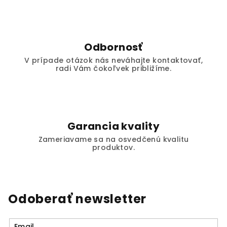
i
s
u
Odbornosť
V prípade otázok nás neváhajte kontaktovať,
radi Vám čokoľvek približíme.
Garancia kvality
Zameriavame sa na osvedčenú kvalitu
produktov.
Odoberať newsletter
Email