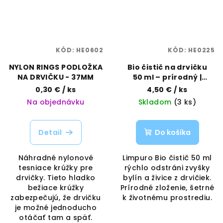
KÓD:
HE0602
KÓD:
HE0225
NYLON RINGS PODLOŽKA
Bio čistič na drvičku
NA DRVIČKU - 37MM
50 ml – prírodný |
Limpuro | Vaporama
0,30 €
/ ks
4,50 €
/ ks
Na objednávku
Skladom
(3 ks)
Detail
Do košíka
Náhradné nylonové
Limpuro Bio čistič 50 ml
tesniace krúžky pre
rýchlo odstráni zvyšky
drvičky. Tieto hladko
bylín a živice z drvičiek.
bežiace krúžky
Prírodné zloženie, šetrné
zabezpečujú, že drvičku
k životnému prostrediu.
je možné jednoducho
otáčať tam a späť.