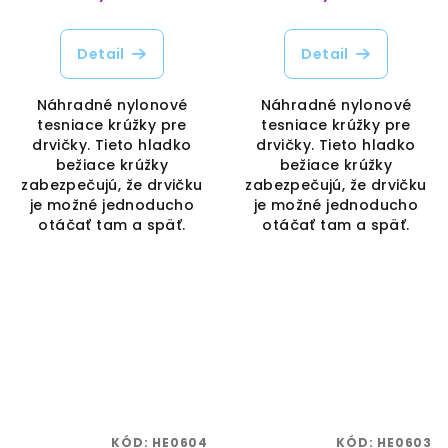
Detail
Detail
Náhradné nylonové
Náhradné nylonové
tesniace krúžky pre
tesniace krúžky pre
drvičky. Tieto hladko
drvičky. Tieto hladko
bežiace krúžky
bežiace krúžky
zabezpečujú, že drvičku
zabezpečujú, že drvičku
je možné jednoducho
je možné jednoducho
otáčať tam a späť.
otáčať tam a späť.
KÓD:
HE0604
KÓD:
HE0603