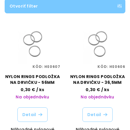
e
Otvoriť filter
p
V
r
ý
o
p
d
i
u
s
k
p
t
KÓD:
HE0607
KÓD:
HE0606
r
o
o
NYLON RINGS PODLOŽKA
NYLON RINGS PODLOŽKA
v
NA DRVIČKU - 56MM
NA DRVIČKU - 36,5MM
d
0,30 €
/ ks
0,30 €
/ ks
u
Na objednávku
Na objednávku
k
t
Detail
Detail
o
v
Náhradné nylonové
Náhradné nylonové