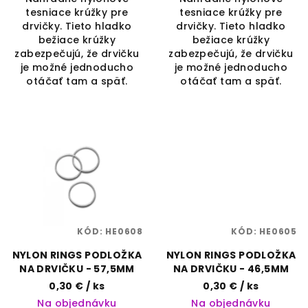
tesniace krúžky pre
tesniace krúžky pre
drvičky. Tieto hladko
drvičky. Tieto hladko
bežiace krúžky
bežiace krúžky
zabezpečujú, že drvičku
zabezpečujú, že drvičku
je možné jednoducho
je možné jednoducho
otáčať tam a späť.
otáčať tam a späť.
KÓD:
HE0608
KÓD:
HE0605
NYLON RINGS PODLOŽKA
NYLON RINGS PODLOŽKA
NA DRVIČKU - 57,5MM
NA DRVIČKU - 46,5MM
0,30 €
/ ks
0,30 €
/ ks
Na objednávku
Na objednávku