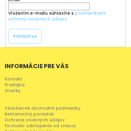
Vložením e-mailu súhlasíte s
podmienkami
ochrany osobných údajov
Prihlásiť sa
Z
á
INFORMÁCIE PRE VÁS
p
ä
Kontakt
t
Predajňa
i
Značky
e
Všeobecné obchodné podmienky
Reklamačný poriadok
Ochrana osobných údajov
Formulár odstúpenia od zmluvy