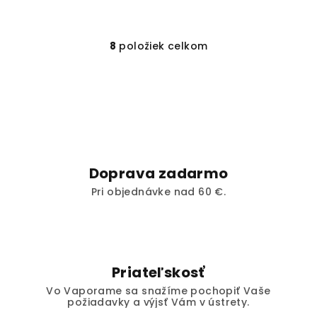
8
položiek celkom
O
v
l
á
d
a
c
i
Doprava zadarmo
e
Pri objednávke nad 60 €.
p
r
v
k
y
Priateľskosť
v
Vo Vaporame sa snažíme pochopiť Vaše
ý
požiadavky a výjsť Vám v ústrety.
p