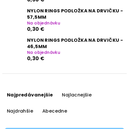
NYLON RINGS PODLOŽKA NA DRVIČKU -
57,5MM
Na objednávku
0,30 €
NYLON RINGS PODLOŽKA NA DRVIČKU -
46,5MM
Na objednávku
0,30 €
R
a
Najpredávanejšie
Najlacnejšie
d
e
Najdrahšie
Abecedne
n
i