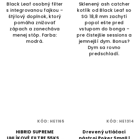
Black Leaf osobný filter
Sklenený ash catcher
s integrovanou fajkou –
kotlík od Black Leaf so
štýlový doplnok, ktorý
SG 18,8 mm zachytí
pomáha znižovať
popol ešte pred
zápach a zanecháva
vstupom do bonga –
menej stôp. Farba:
pre čistejšie sessions a
modrá.
jemnejší dym. Bonus?
Dym sa rovno
predschladí.
KÓD:
HE1165
KÓD:
HE1314
HIBRID SUPREME
Drevený utláčací
UHLÍKOVÉ FILTRE 55KS -
nástroj Poker Small |