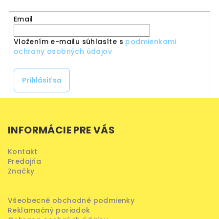
Email
Vložením e-mailu súhlasíte s
podmienkami
ochrany osobných údajov
Prihlásiť sa
Z
á
INFORMÁCIE PRE VÁS
p
ä
Kontakt
t
Predajňa
i
Značky
e
Všeobecné obchodné podmienky
Reklamačný poriadok