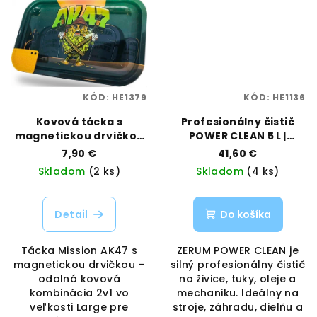
KÓD:
HE1379
KÓD:
HE1136
Kovová tácka s
Profesionálny čistič
magnetickou drvičkou
POWER CLEAN 5 L |
– Mission AK47, veľkosť
Zerum | Vaporama
7,90 €
41,60 €
Large | Best Buds |
Skladom
(2 ks)
Skladom
(4 ks)
Vaporama
Detail
Do košíka
Tácka Mission AK47 s
ZERUM POWER CLEAN je
magnetickou drvičkou –
silný profesionálny čistič
odolná kovová
na živice, tuky, oleje a
kombinácia 2v1 vo
mechaniku. Ideálny na
veľkosti Large pre
stroje, záhradu, dielňu a