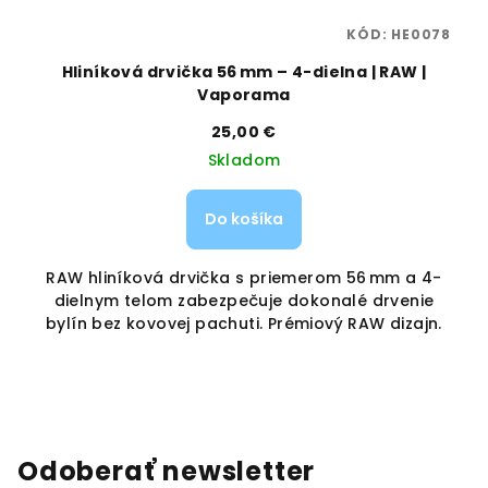
93
KÓD:
HE0078
a,
Hliníková drvička 56 mm – 4-dielna | RAW |
Vaporama
25,00 €
Skladom
Do košíka
s
RAW hliníková drvička s priemerom 56 mm a 4-
e
dielnym telom zabezpečuje dokonalé drvenie
bylín bez kovovej pachuti. Prémiový RAW dizajn.
Odoberať newsletter