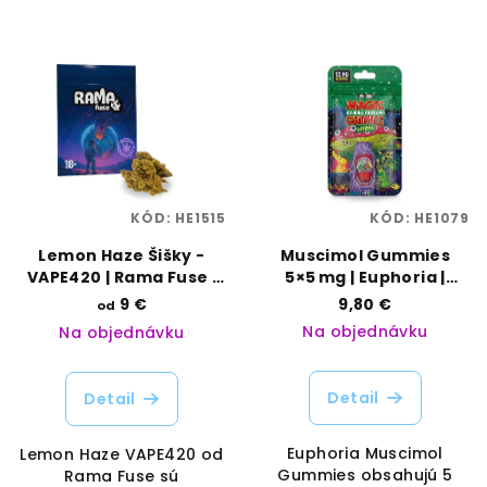
KÓD:
HE1515
KÓD:
HE1079
Lemon Haze Šišky -
Muscimol Gummies
VAPE420 | Rama Fuse |
5×5 mg | Euphoria |
Vaporama
Vaporama
9 €
9,80 €
od
Na objednávku
Na objednávku
Detail
Detail
Euphoria Muscimol
Lemon Haze VAPE420 od
Gummies obsahujú 5
Rama Fuse sú