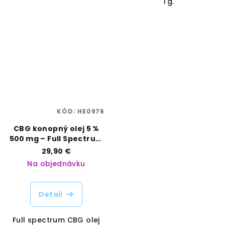
1 g.
KÓD:
HE0976
CBG konopný olej 5 %
500 mg – Full Spectrum
| Hemp Point |
29,90 €
Vaporama
Na objednávku
Detail
Full spectrum CBG olej