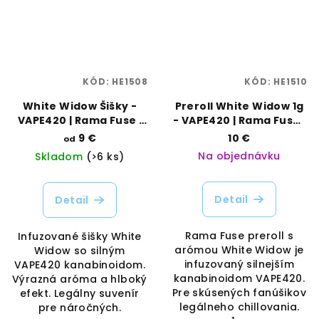
KÓD:
HE1508
KÓD:
HE1510
White Widow Šišky -
Preroll White Widow 1g
VAPE420 | Rama Fuse |
- VAPE420 | Rama Fuse |
Vaporama
Vaporama
9 €
10 €
od
Na objednávku
Skladom
(>6 ks)
Detail
Detail
Rama Fuse preroll s
Infuzované šišky White
arómou White Widow je
Widow so silným
infuzovaný silnejším
VAPE420 kanabinoidom.
kanabinoidom VAPE420.
Výrazná aróma a hlboký
Pre skúsených fanúšikov
efekt. Legálny suvenír
legálneho chillovania.
pre náročných.