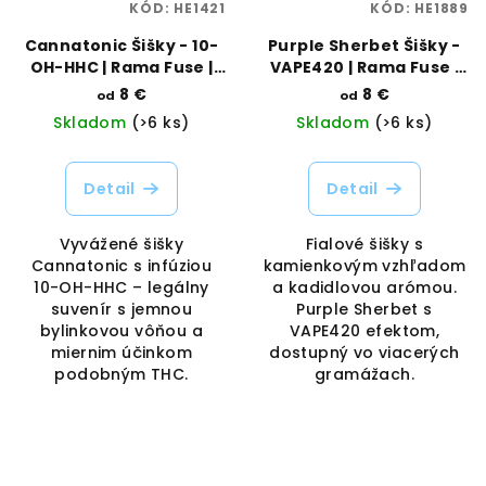
KÓD:
HE1421
KÓD:
HE1889
Cannatonic Šišky - 10-
Purple Sherbet Šišky -
OH-HHC | Rama Fuse |
VAPE420 | Rama Fuse |
Vaporama
Vaporama
8 €
8 €
od
od
Skladom
(>6 ks)
Skladom
(>6 ks)
Detail
Detail
Vyvážené šišky
Fialové šišky s
Cannatonic s infúziou
kamienkovým vzhľadom
10-OH-HHC – legálny
a kadidlovou arómou.
suvenír s jemnou
Purple Sherbet s
bylinkovou vôňou a
VAPE420 efektom,
miernim účinkom
dostupný vo viacerých
podobným THC.
gramážach.