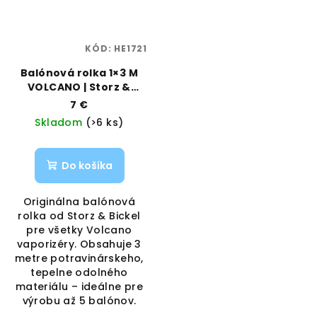
KÓD:
HE1721
Balónová rolka 1×3 M
VOLCANO | Storz &
Bickel | Vaporama
7 €
Skladom
(>6 ks)
Do košíka
Originálna balónová
rolka od Storz & Bickel
pre všetky Volcano
vaporizéry. Obsahuje 3
metre potravinárskeho,
tepelne odolného
materiálu – ideálne pre
výrobu až 5 balónov.