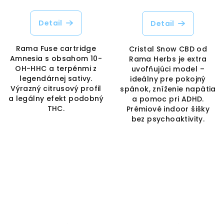
Detail
Detail
Rama Fuse cartridge
Cristal Snow CBD od
Amnesia s obsahom 10-
Rama Herbs je extra
OH-HHC a terpénmi z
uvoľňujúci model –
legendárnej sativy.
ideálny pre pokojný
Výrazný citrusový profil
spánok, zníženie napätia
a legálny efekt podobný
a pomoc pri ADHD.
THC.
Prémiové indoor šišky
bez psychoaktivity.