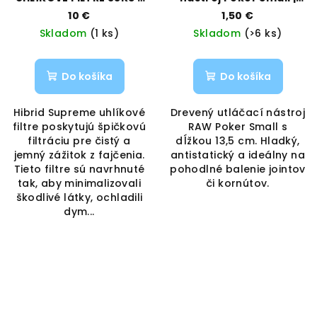
6,4MM
RAW | Vaporama
10 €
1,50 €
Skladom
(1 ks)
Skladom
(>6 ks)
Do košíka
Do košíka
Hibrid Supreme uhlíkové
Drevený utláčací nástroj
filtre poskytujú špičkovú
RAW Poker Small s
filtráciu pre čistý a
dĺžkou 13,5 cm. Hladký,
jemný zážitok z fajčenia.
antistatický a ideálny na
Tieto filtre sú navrhnuté
pohodlné balenie jointov
tak, aby minimalizovali
či kornútov.
škodlivé látky, ochladili
dym...