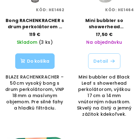
KÓD:
HE1462
KÓD:
HE1464
Bong RACHENKRACHER s
Mini bubbler so
drum perkolátorom –
showerhead
50 cm, VNP 18 mm |
perkolátorom – výška
119 €
17,50 €
BLAZE | Vaporama
17 cm, VNP 14 mm | Black
Skladom
(3 ks)
Na objednávku
Leaf | Vaporama
Do košíka
Detail
BLAZE RACHENKRACHER –
Mini bubbler od Black
50 cm vysoký bong s
Leaf s showerhead
drum perkolátorom, VNP
perkolátorom, výškou
18 mm a masívnym
17 cm a 14 mm
objemom. Pre silné ťahy
vnútorným náustkom.
a hladkú filtráciu.
Skvelý na čistý a jemný
zážitok kdekoľvek.