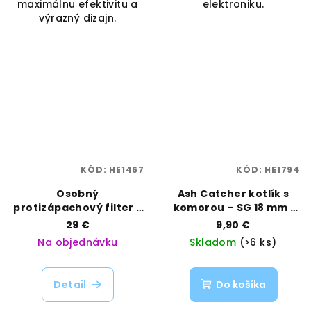
maximálnu efektivitu a
elektroniku.
výrazný dizajn.
KÓD:
HE1467
KÓD:
HE1794
Osobný
Ash Catcher kotlík s
protizápachový filter s
komorou – SG 18 mm |
fajkou – modrá verzia |
Black Leaf | Vaporama
29 €
9,90 €
Black Leaf | Vaporama
Na objednávku
Skladom
(>6 ks)
Detail
Do košíka