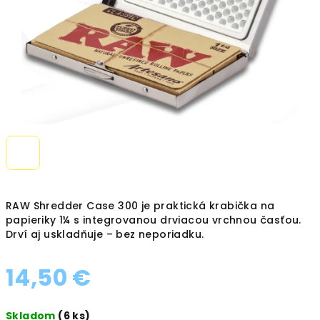
RAW Shredder Case 300 je praktická krabička na
papieriky 1¼ s integrovanou drviacou vrchnou časťou.
Drví aj uskladňuje – bez neporiadku.
14,50 €
Jednotková
Skladom
(6 ks)
cena: