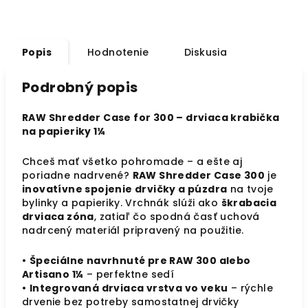
Popis
Hodnotenie
Diskusia
Podrobný popis
RAW Shredder Case for 300 – drviaca krabička
na papieriky 1¼
Chceš mať všetko pohromade – a ešte aj
poriadne nadrvené?
RAW Shredder Case 300
je
inovatívne spojenie drvičky a púzdra
na tvoje
bylinky a papieriky. Vrchnák slúži ako
škrabacia
drviaca zóna
, zatiaľ čo spodná časť uchová
nadrcený materiál pripravený na použitie.
•
Špeciálne navrhnuté pre RAW 300 alebo
Artisano 1¼
– perfektne sedí
•
Integrovaná drviaca vrstva vo veku
– rýchle
drvenie bez potreby samostatnej drvičky