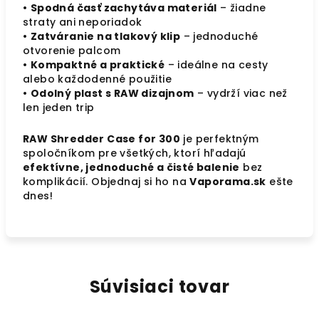
•
Spodná časť zachytáva materiál
– žiadne
straty ani neporiadok
•
Zatváranie na tlakový klip
– jednoduché
otvorenie palcom
•
Kompaktné a praktické
– ideálne na cesty
alebo každodenné použitie
•
Odolný plast s RAW dizajnom
– vydrží viac než
len jeden trip
RAW Shredder Case for 300
je perfektným
spoločníkom pre všetkých, ktorí hľadajú
efektívne, jednoduché a čisté balenie
bez
komplikácií. Objednaj si ho na
Vaporama.sk
ešte
dnes!
Súvisiaci tovar