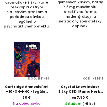
gumených kúskov, každý
aromatické šišky, ktoré
s 5 mg muscimolu.
prekvapia ostrým
Atraktívna forma,
citrusovým profilom a
moderný dizajn a
poriadnou dávkou
netradičný zberateľský
legálneho
doplnok.
psychoaktívneho efektu.
KÓD:
HE1414
KÓD:
HE1411
Cartridge Amnesia 1ml
Crystal Snow Indoor
- 10-OH-HHC - legálny
Šišky CBD | Rama Herbs
suvenír s terpénmi |
| Vaporama
20 €
7,90 €
od
Rama Fuse | Vaporama
Na objednávku
Skladom
(>6 ks)