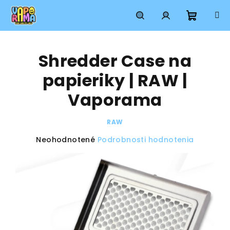
Prejsť
na
obsah
Nákup
Hľadať
Prihlásenie
Shredder Case na
košík
papieriky | RAW |
Vaporama
RAW
Priemerné
Neohodnotené
Podrobnosti hodnotenia
hodnotenie
produktu
je
0,0
z
5
hviezdičiek.