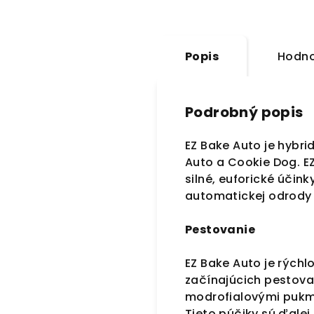
Popis
Hodno
Podrobný popis
EZ Bake Auto je hybri
Auto a Cookie Dog. E
silné, euforické účin
automatickej odrody 
Pestovanie
EZ Bake Auto je rýchl
začínajúcich pestovat
modrofialovými pukmi
Tieto púčiky sú ďale