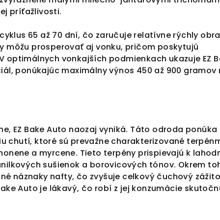
j príťažlivosti.
 cyklus 65 až 70 dní, čo zaručuje relatívne rýchly obra
ny môžu prosperovať aj vonku, pričom poskytujú
V optimálnych vonkajších podmienkach ukazuje EZ 
ciál, ponúkajúc maximálny výnos 450 až 900 gramov
ône, EZ Bake Auto naozaj vyniká. Táto odroda ponúka
 chutí, ktoré sú prevažne charakterizované terpén
monene a myrcene. Tieto terpény prispievajú k lahod
anilkových sušienok a borovicových tónov. Okrem toh
é náznaky nafty, čo zvyšuje celkový čuchový zážito
Bake Auto je lákavý, čo robí z jej konzumácie skutočn