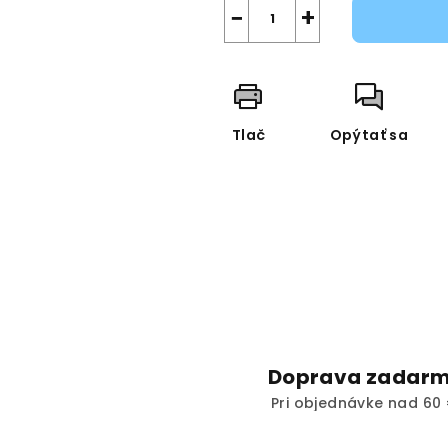
−
+
Tlač
Opýtať sa
Doprava zadar
Pri objednávke nad 60 