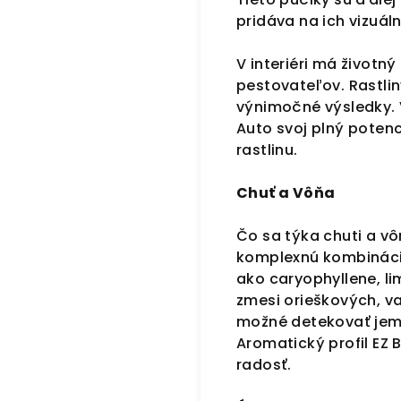
pridáva na ich vizuálne
V interiéri má životný
pestovateľov. Rastli
výnimočné výsledky. 
Auto svoj plný poten
rastlinu.
Chuť a Vôňa
Čo sa týka chuti a v
komplexnú kombináciu
ako caryophyllene, li
zmesi orieškových, v
možné detekovať jemn
Aromatický profil EZ 
radosť.