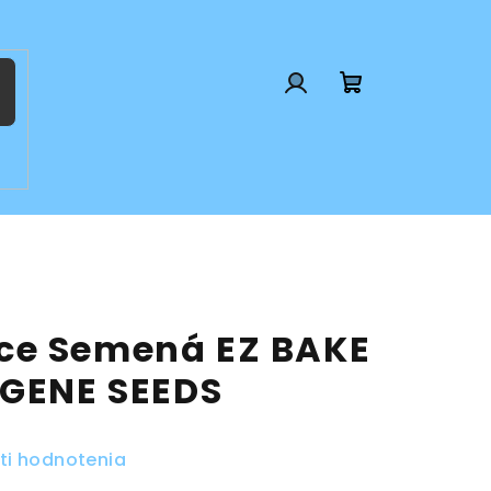
Prihlásenie
Nákupný
košík
ce Semená EZ BAKE
OGENE SEEDS
ti hodnotenia