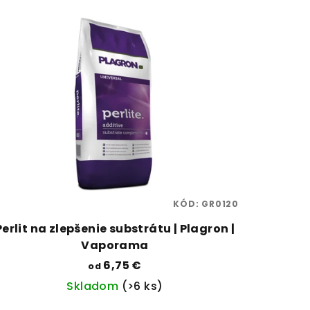
KÓD:
GR0120
Perlit na zlepšenie substrátu | Plagron |
Vaporama
6,75 €
od
Skladom
(>6 ks)