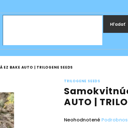
Hľadať
 EZ BAKE AUTO | TRILOGENE SEEDS
TRILOGENE SEEDS
Samokvitnú
AUTO | TRIL
Priemerné
Neohodnotené
Podrobnos
hodnotenie