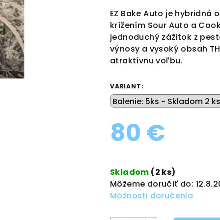
produktu
EZ Bake Auto je hybridná o
je
krížením Sour Auto a Cook
0,0
jednoduchý zážitok z pesto
z
výnosy a vysoký obsah TH
5
atraktívnu voľbu.
hviezdičiek.
VARIANT:
80 €
Jednotková
cena:
Skladom
(2 ks)
Môžeme doručiť do:
12.8.
Možnosti doručenia