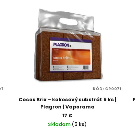
07
KÓD:
GR0071
Cocos Brix – kokosový substrát 6 ks |
Plagron | Vaporama
17 €
Skladom
(5 ks)