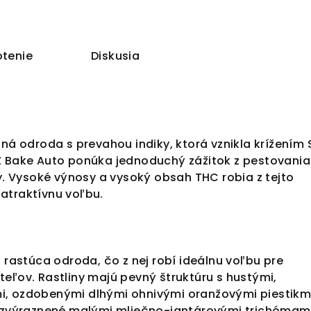
tenie
Diskusia
dná odroda s prevahou indiky, ktorá vznikla krížením 
Z Bake Auto ponúka jednoduchý zážitok z pestovania
ky. Vysoké výnosy a vysoký obsah THC robia z tejto
atraktívnu voľbu.
o rastúca odroda, čo z nej robí ideálnu voľbu pre
eľov. Rastliny majú pevný štruktúru s hustými,
, ozdobenými dlhými ohnivými oranžovými piestikmi
j zvýraznené malými mliečno-jantárovými trichómami