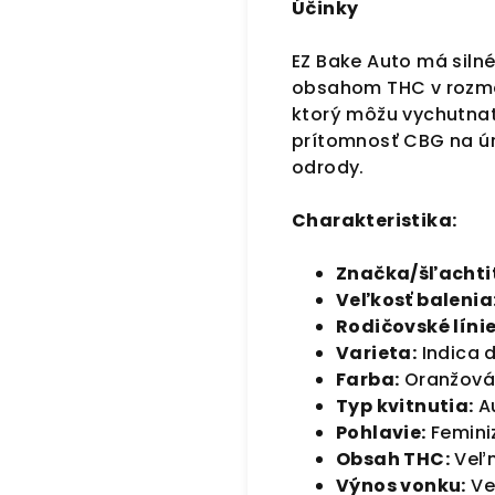
Účinky
EZ Bake Auto má silné
obsahom THC v rozme
ktorý môžu vychutnať 
prítomnosť CBG na úro
odrody.
Charakteristika:
Značka/šľachtit
Veľkosť balenia
Rodičovské línie
Varieta:
Indica 
Farba:
Oranžová 
Typ kvitnutia:
Au
Pohlavie:
Femini
Obsah THC:
Veľm
Výnos vonku:
Ve