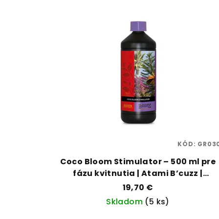
KÓD:
GR03
Coco Bloom Stimulator – 500 ml pre
fázu kvitnutia | Atami B’cuzz |
Vaporama
19,70 €
Skladom
(5 ks)