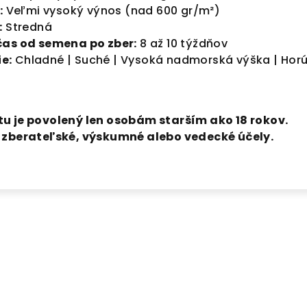
:
Veľmi vysoký výnos (nad 600 gr/m²)
:
Stredná
čas od semena po zber:
8 až 10 týždňov
e:
Chladné | Suché | Vysoká nadmorská výška | Horú
u je povolený len osobám starším ako 18 rokov.
a zberateľské, výskumné alebo vedecké účely.