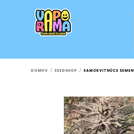
Prejsť
na
obsah
DOMOV
/
SEEDSHOP
/
SAMOKVITNÚCE SEMENÁ