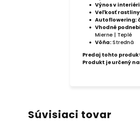
Výnos v interiéri
Veľkosť rastliny
Autoflowering: 
Vhodné podnebi
Mierne | Teplé
Vôňa:
Stredná
Predaj tohto produkt
Produkt je určený n
Súvisiaci tovar