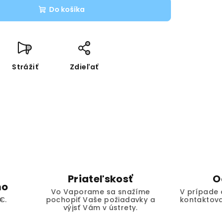
Do košíka
Strážiť
Zdieľať
Priateľskosť
O
mo
Vo Vaporame sa snažíme
V prípade 
€.
pochopiť Vaše požiadavky a
kontaktova
výjsť Vám v ústrety.