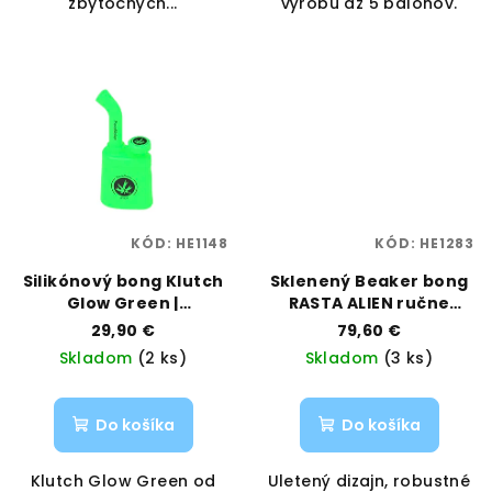
zbytočných...
výrobu až 5 balónov.
KÓD:
HE1148
KÓD:
HE1283
Silikónový bong Klutch
Sklenený Beaker bong
Glow Green |
RASTA ALIEN ručne
PieceMaker | Vaporama
maľovaný – 33 cm |
29,90 €
79,60 €
Vaporama
Skladom
(2 ks)
Skladom
(3 ks)
Do košíka
Do košíka
Klutch Glow Green od
Uletený dizajn, robustné