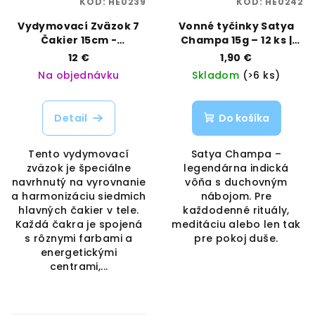
KÓD:
HE0239
KÓD:
HE0242
Vydymovací Zväzok 7
Vonné tyčinky Satya
Čakier 15cm -
Champa 15g – 12 ks |
Harmonizácia a Očista |
Klasická indická aróma
12 €
1,90 €
7 CHAKRA
| Vaporama
Na objednávku
Skladom
(>6 ks)
Detail
Do košíka
Tento vydymovací
Satya Champa –
zväzok je špeciálne
legendárna indická
navrhnutý na vyrovnanie
vôňa s duchovným
a harmonizáciu siedmich
nábojom. Pre
hlavných čakier v tele.
každodenné rituály,
Každá čakra je spojená
meditáciu alebo len tak
s rôznymi farbami a
pre pokoj duše.
energetickými
centrami,...