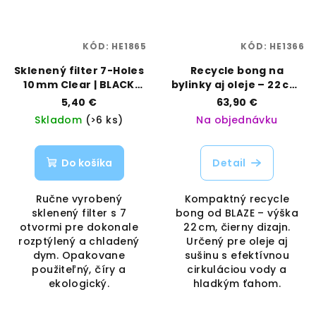
KÓD:
HE1865
KÓD:
HE1366
Sklenený filter 7-Holes
Recycle bong na
10 mm Clear | BLACK
bylinky aj oleje – 22 cm,
LEAF | VAPORAMA
čierny | BLAZE |
5,40 €
63,90 €
Vaporama
Skladom
(>6 ks)
Na objednávku
Do košíka
Detail
Ručne vyrobený
Kompaktný recycle
sklenený filter s 7
bong od BLAZE – výška
otvormi pre dokonale
22 cm, čierny dizajn.
rozptýlený a chladený
Určený pre oleje aj
dym. Opakovane
sušinu s efektívnou
použiteľný, číry a
cirkuláciou vody a
ekologický.
hladkým ťahom.