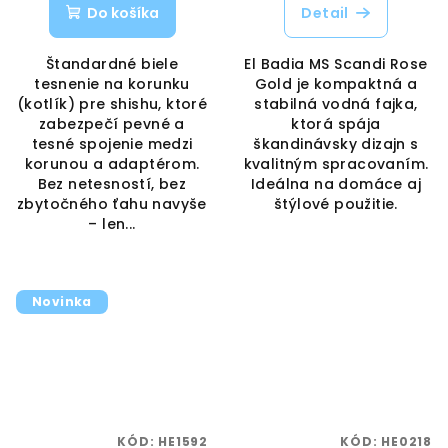
Do košíka
Detail
Štandardné biele
El Badia MS Scandi Rose
tesnenie na korunku
Gold je kompaktná a
(kotlík) pre shishu, ktoré
stabilná vodná fajka,
zabezpečí pevné a
ktorá spája
tesné spojenie medzi
škandinávsky dizajn s
korunou a adaptérom.
kvalitným spracovaním.
Bez netesností, bez
Ideálna na domáce aj
zbytočného ťahu navyše
štýlové použitie.
– len...
Novinka
KÓD:
HE1592
KÓD:
HE0218