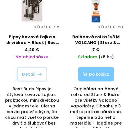
KÓD:
HE1712
KÓD:
HE1721
Pipsy kovová fajka s
Balónová rolka 1×3 M
drvičkou – Black | Best
VOLCANO | Storz &
Buds | Vaporama
Bickel | Vaporama
4,20 €
7 €
Na objednávku
Skladom
(>6 ks)
Detail
Do košíka
Best Buds Pipsy je
Originálna balónová
štýlová kovová fajka s
rolka od Storz & Bickel
praktickou mini drvičkou
pre všetky Volcano
v jednom tele. Čierna
vaporizéry. Obsahuje 3
verzia pre všetkých, čo
metre potravinárskeho,
chcú mať všetko poruke
tepelne odolného
– drviť a šlukovať bez
materiálu – ideálne pre