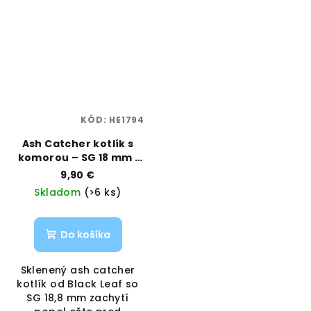
KÓD:
HE1794
Ash Catcher kotlík s
komorou – SG 18 mm |
Black Leaf | Vaporama
9,90 €
Skladom
(>6 ks)
Do košíka
Sklenený ash catcher
kotlík od Black Leaf so
SG 18,8 mm zachytí