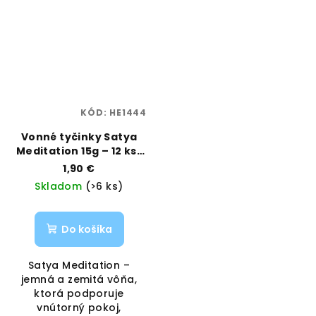
KÓD:
HE1444
Vonné tyčinky Satya
Meditation 15g – 12 ks |
Vôňa pre vnútorný
1,90 €
pokoj | Vaporama
Skladom
(>6 ks)
Do košíka
Satya Meditation –
jemná a zemitá vôňa,
ktorá podporuje
vnútorný pokoj,