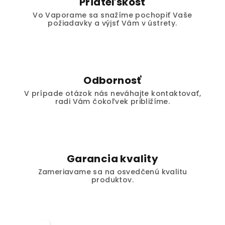
Priateľskosť
Vo Vaporame sa snažíme pochopiť Vaše
požiadavky a výjsť Vám v ústrety.
Odbornosť
V prípade otázok nás neváhajte kontaktovať,
radi Vám čokoľvek približíme.
Garancia kvality
Zameriavame sa na osvedčenú kvalitu
produktov.