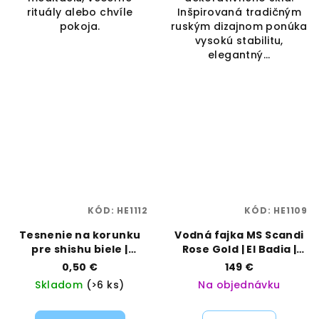
rituály alebo chvíle
Inšpirovaná tradičným
pokoja.
ruským dizajnom ponúka
vysokú stabilitu,
elegantný...
KÓD:
HE1112
KÓD:
HE1109
Tesnenie na korunku
Vodná fajka MS Scandi
pre shishu biele |
Rose Gold | El Badia |
SHISHA | VAPORAMA
Vaporama
0,50 €
149 €
Skladom
(>6 ks)
Na objednávku