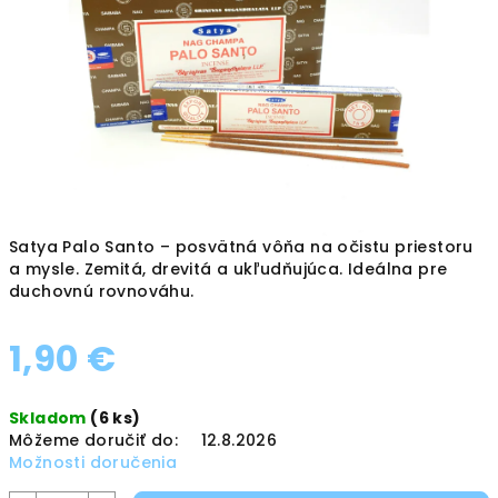
hviezdičiek.
Satya Palo Santo – posvätná vôňa na očistu priestoru
a mysle. Zemitá, drevitá a ukľudňujúca. Ideálna pre
duchovnú rovnováhu.
1,90 €
Jednotková
Skladom
(6 ks)
cena:
Môžeme doručiť do:
12.8.2026
Možnosti doručenia