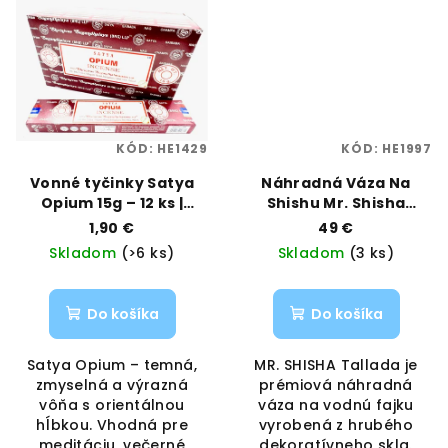
KÓD:
HE1429
KÓD:
HE1997
Vonné tyčinky Satya
Náhradná Váza Na
Opium 15g – 12 ks |
Shishu Mr. Shisha
Intenzívna a zmyselná
Tallada 25cm | MR.
1,90 €
49 €
vôňa | Vaporama
SHISHA | VAPORAMA
Skladom
(>6 ks)
Skladom
(3 ks)
Do košíka
Do košíka
Satya Opium – temná,
MR. SHISHA Tallada je
zmyselná a výrazná
prémiová náhradná
vôňa s orientálnou
váza na vodnú fajku
hĺbkou. Vhodná pre
vyrobená z hrubého
meditáciu, večerné
dekoratívneho skla.