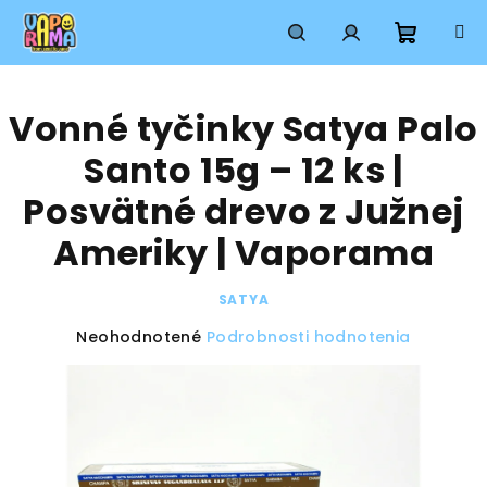
Prejsť
na
obsah
Nákup
Hľadať
Prihlásenie
Vonné tyčinky Satya Palo
košík
Santo 15g – 12 ks |
Posvätné drevo z Južnej
Ameriky | Vaporama
SATYA
Priemerné
Neohodnotené
Podrobnosti hodnotenia
hodnotenie
produktu
je
0,0
z
5