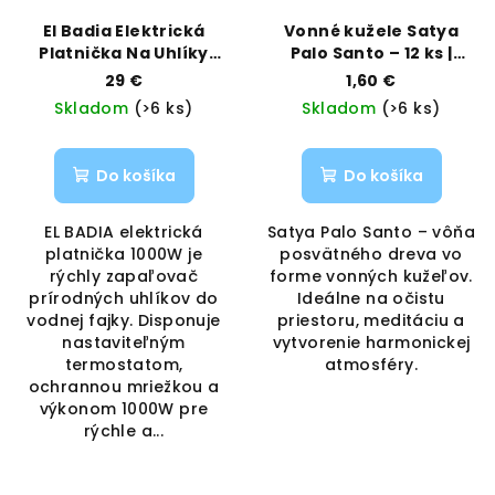
El Badia Elektrická
Vonné kužele Satya
Platnička Na Uhlíky
Palo Santo – 12 ks |
1000W | EL BADIA |
Posvätné drevo pre
29 €
1,60 €
VAPORAMA
očistu | Vaporama
Skladom
(>6 ks)
Skladom
(>6 ks)
Do košíka
Do košíka
EL BADIA elektrická
Satya Palo Santo – vôňa
platnička 1000W je
posvätného dreva vo
rýchly zapaľovač
forme vonných kužeľov.
prírodných uhlíkov do
Ideálne na očistu
vodnej fajky. Disponuje
priestoru, meditáciu a
nastaviteľným
vytvorenie harmonickej
termostatom,
atmosféry.
ochrannou mriežkou a
výkonom 1000W pre
rýchle a...