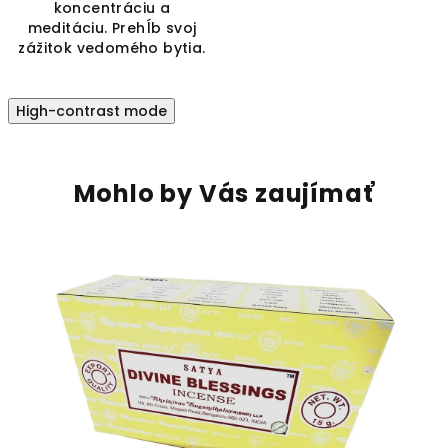
koncentráciu a
meditáciu. Prehĺb svoj
zážitok vedomého bytia.
High-contrast mode
Mohlo by Vás zaujímať