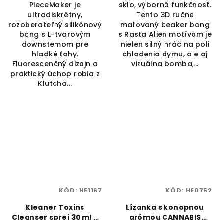
PieceMaker je
sklo, výborná funkčnosť.
ultradiskrétny,
Tento 3D ručne
rozoberateľný silikónový
maľovaný beaker bong
bong s L-tvarovým
s Rasta Alien motívom je
downstemom pre
nielen silný hráč na poli
hladké ťahy.
chladenia dymu, ale aj
Fluorescenčný dizajn a
vizuálna bomba,...
praktický úchop robia z
Klutcha...
KÓD:
HE1167
KÓD:
HE0752
Kleaner Toxins
Lízanka s konopnou
Cleanser sprej 30 ml –
arómou CANNABIS