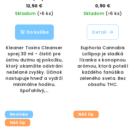
ústna hygiena &
LOLLIPOP | Euphoria |
12,50 €
0,90 €
pokožka | Kleaner |
Vaporama
Skladom
(>6 ks)
Skladom
(>6 ks)
Vaporama
Do košíka
Detail
Kleaner Toxins Cleanser
Euphoria Cannabis
sprej 30 ml – čistič pre
Lollipop je sladká
ústnu dutinu aj pokožku,
lízanka s konopnou
ktorý okamžite odstráni
arómou, ktorá poteší
neželané zvyšky. Účinok
každého fanúšika
nastupuje hneď a vydrží
zeleného sveta. Bez
minimálne hodinu.
obsahu THC.
Spoľahlivý,...
Novinka
Náš tip
Náš tip