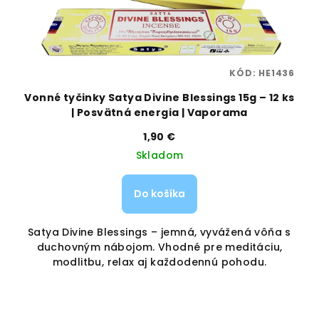
44
KÓD:
HE1436
Vonné tyčinky Satya Divine Blessings 15g – 12 ks
V
| Posvätná energia | Vaporama
1,90 €
Skladom
Do košíka
i,
Satya Divine Blessings – jemná, vyvážená vôňa s
e,
duchovným nábojom. Vhodné pre meditáciu,
modlitbu, relax aj každodennú pohodu.