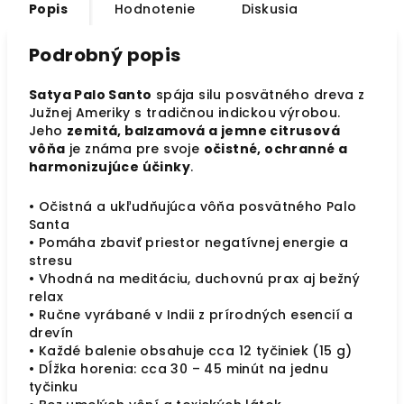
Popis
Hodnotenie
Diskusia
Podrobný popis
Satya Palo Santo
spája silu posvätného dreva z
Južnej Ameriky s tradičnou indickou výrobou.
Jeho
zemitá, balzamová a jemne citrusová
vôňa
je známa pre svoje
očistné, ochranné a
harmonizujúce účinky
.
• Očistná a ukľudňujúca vôňa posvätného Palo
Santa
• Pomáha zbaviť priestor negatívnej energie a
stresu
• Vhodná na meditáciu, duchovnú prax aj bežný
relax
• Ručne vyrábané v Indii z prírodných esencií a
drevín
• Každé balenie obsahuje cca 12 tyčiniek (15 g)
• Dĺžka horenia: cca 30 – 45 minút na jednu
tyčinku