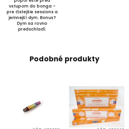
popol ešte pred
vstupom do bonga –
pre čistejšie sessions a
jemnejší dym. Bonus?
Dym sa rovno
predschladí.
Podobné produkty