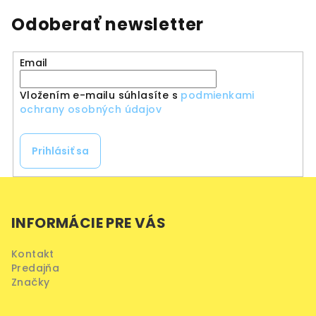
Odoberať newsletter
Email
Vložením e-mailu súhlasíte s
podmienkami
ochrany osobných údajov
Prihlásiť sa
Z
á
INFORMÁCIE PRE VÁS
p
ä
Kontakt
t
Predajňa
i
Značky
e