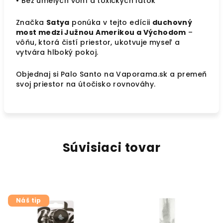
• Bez umelých vôní a toxických látok
Značka
Satya
ponúka v tejto edícii
duchovný
most medzi Južnou Amerikou a Východom
–
vôňu, ktorá čistí priestor, ukotvuje myseľ a
vytvára hlboký pokoj.
Objednaj si Palo Santo na Vaporama.sk a premeň
svoj priestor na útočisko rovnováhy.
Súvisiaci tovar
Náš tip