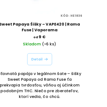
KÓD:
HE1836
Sweet Papaya Šišky – VAPE420 | Rama
Fuse | Vaporama
9 €
od
Skladom
(>6 ks)
Detail
Šťavnatá papája v legálnom šate – šišky
Sweet Papaya od Rama Fuse ťa
prekvapia tvrdosťou, vôňou aj účinkom
podobným THC. Niečo pre zberateľov,
ktorí vedia, čo chcú.