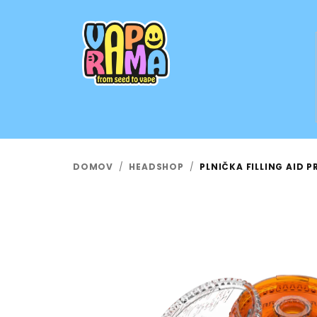
Prejsť
na
obsah
DOMOV
/
HEADSHOP
/
PLNIČKA FILLING AID 