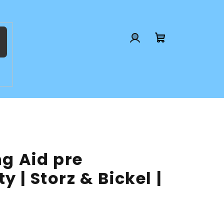
Prihlásenie
Nákupný
košík
ng Aid pre
 | Storz & Bickel |