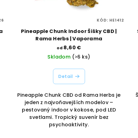
26
KÓD:
HE1412
a
Pineapple Chunk Indoor Šišky CBD |
Rama Herbs | Vaporama
8,60 €
od
Skladom
(>6 ks)
Detail
Pineapple Chunk CBD od Rama Herbs je
jeden z najvoňavejších modelov –
pestovaný indoor v kokose, pod LED
svetlami. Tropický suvenír bez
psychoaktivity.