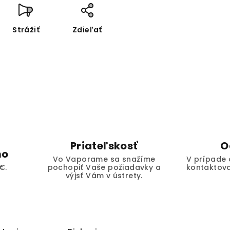
Strážiť
Zdieľať
Priateľskosť
O
mo
Vo Vaporame sa snažíme
V prípade 
€.
pochopiť Vaše požiadavky a
kontaktova
výjsť Vám v ústrety.