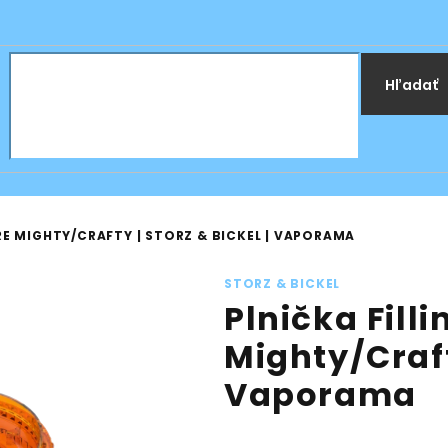
Hľadať
PRE MIGHTY/CRAFTY | STORZ & BICKEL | VAPORAMA
STORZ & BICKEL
Plnička Filli
Mighty/Crafty
Vaporama