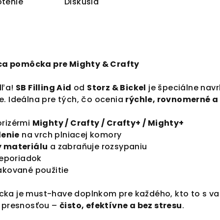
tenie
Diskusia
iaca pomôcka pre Mighty & Crafty
dľa!
SB Filling Aid
od
Storz & Bickel
je špeciálne navr
e. Ideálna pre tých, čo ocenia
rýchle, rovnomerné a 
orizérmi
Mighty / Crafty / Crafty+ / Mighty+
enie
na vrch plniacej komory
y materiálu
a zabraňuje rozsypaniu
 neporiadok
akované použitie
ka je must-have doplnkom pre každého, kto to s vapo
s presnosťou –
čisto, efektívne a bez stresu
.