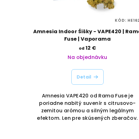
KÓD:
HE16
Amnesia Indoor Šišky - VAPE420 | Ram
Fuse | Vaporama
12 €
od
Na objednávku
Detail
Amnesia VAPE420 od Rama Fuse je
poriadne nabitý suvenír s citrusovo-
zemitou arómou a silným legálnym
efektom. Len pre skúsených zberačov.