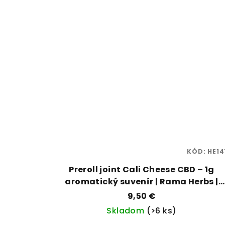
KÓD:
HE14
Preroll joint Cali Cheese CBD – 1g
aromatický suvenír | Rama Herbs |
Vaporama
9,50 €
Skladom
(>6 ks)