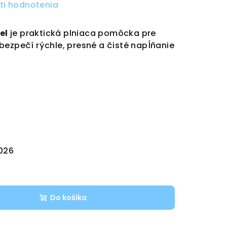
ti hodnotenia
el
je praktická plniaca pomôcka pre
abezpečí rýchle, presné a čisté napĺňanie
2026
Do košíka