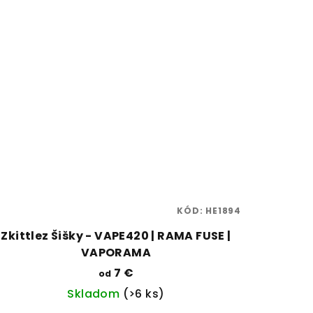
KÓD:
HE1894
Zkittlez Šišky - VAPE420 | RAMA FUSE |
VAPORAMA
7 €
od
Skladom
(>6 ks)