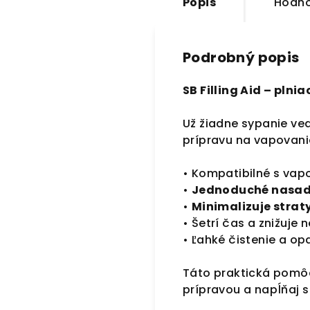
Popis
Hodno
Podrobný popis
SB Filling Aid – pln
Už žiadne sypanie ve
prípravu na vapovani
• Kompatibilné s vap
•
Jednoduché nasad
•
Minimalizuje strat
• Šetrí čas a znižuje
• Ľahké čistenie a op
Táto praktická pomôc
prípravou a napĺňaj 