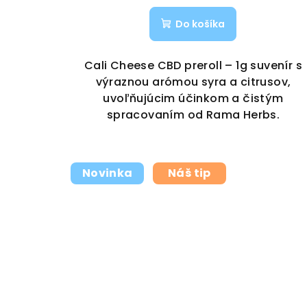
Do košíka
Cali Cheese CBD preroll – 1g suvenír s
výraznou arómou syra a citrusov,
uvoľňujúcim účinkom a čistým
spracovaním od Rama Herbs.
Novinka
Náš tip