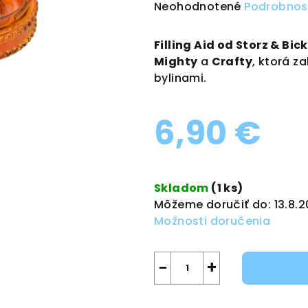
Priemerné
Neohodnotené
Podrobnos
hodnotenie
produktu
Filling Aid od Storz & Bick
je
Mighty
a
Crafty
, ktorá z
0,0
bylinami.
z
5
6,90 €
hviezdičiek.
Jednotková
cena:
Skladom
(1 ks)
Môžeme doručiť do:
13.8.
Možnosti doručenia
−
+