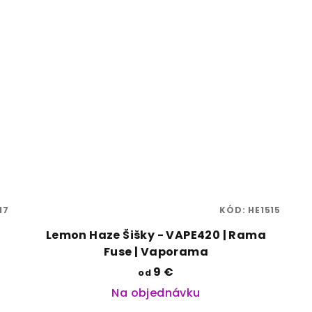
17
KÓD:
HE1515
Lemon Haze Šišky - VAPE420 | Rama
Fuse | Vaporama
9 €
od
Na objednávku