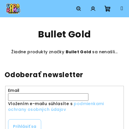
Prejsť
na
obsah
Nákup
Hľadať
Prihlásenie
Bullet Gold
košík
Žiadne produkty značky
Bullet Gold
sa nenašli...
Odoberať newsletter
Email
Vložením e-mailu súhlasíte s
podmienkami
ochrany osobných údajov
Prihlásiť sa