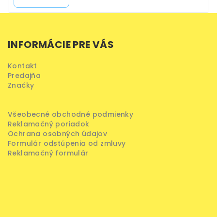
Z
á
INFORMÁCIE PRE VÁS
p
ä
Kontakt
t
Predajňa
i
Značky
e
Všeobecné obchodné podmienky
Reklamačný poriadok
Ochrana osobných údajov
Formulár odstúpenia od zmluvy
Reklamačný formulár