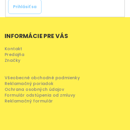
Prihlásiť sa
Z
á
INFORMÁCIE PRE VÁS
p
ä
Kontakt
t
Predajňa
i
Značky
e
Všeobecné obchodné podmienky
Reklamačný poriadok
Ochrana osobných údajov
Formulár odstúpenia od zmluvy
Reklamačný formulár