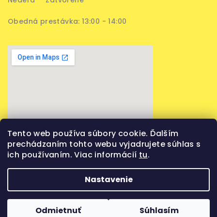
Obedná prestávka: 13:00 - 14:00
Tento web používa súbory cookie. Ďalším
prechádzaním tohto webu vyjadrujete súhlas s
ich používaním. Viac informácií
tu
.
Nastavenie
Copyright 2026
Vaporama
. Všetky práva vyhradené.
Upraviť nastavenie cookies
Odmietnuť
Súhlasím
Vytvoril Shoptet