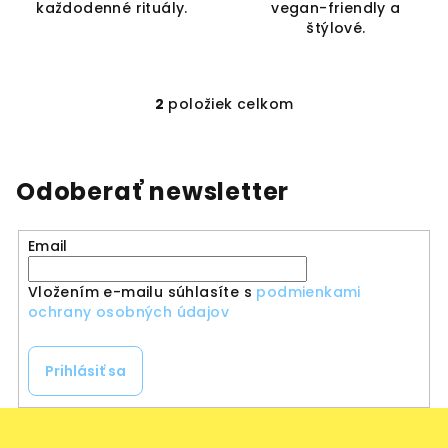
každodenné rituály.
vegan-friendly a
štýlové.
2
položiek celkom
O
v
l
á
Odoberať newsletter
d
a
Email
c
i
Vložením e-mailu súhlasíte s
podmienkami
e
ochrany osobných údajov
p
r
v
Prihlásiť sa
k
y
Z
v