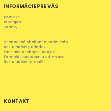
á
ý
INFORMÁCIE PRE VÁS
p
p
ä
i
Kontakt
s
t
Predajňa
u
i
Značky
e
Všeobecné obchodné podmienky
Reklamačný poriadok
Ochrana osobných údajov
Formulár odstúpenia od zmluvy
Reklamačný formulár
KONTAKT