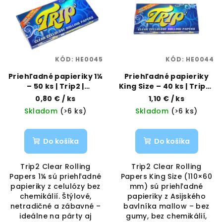
p
p
r
i
o
s
d
p
u
KÓD:
HE0045
KÓD:
HE0044
r
k
o
Priehľadné papieriky 1¼
Priehľadné papieriky
t
– 50 ks | Trip2 |
King Size – 40 ks | Trip2 |
d
o
Vaporama
Vaporama
0,80 €
/ ks
1,10 €
/ ks
u
v
Skladom
(>6 ks)
Skladom
(>6 ks)
k
t
Do košíka
Do košíka
o
v
Trip2 Clear Rolling
Trip2 Clear Rolling
Papers 1¼ sú priehľadné
Papers King Size (110×60
papieriky z celulózy bez
mm) sú priehľadné
chemikálií. Štýlové,
papieriky z Asijského
netradičné a zábavné –
bavlníka mallow – bez
ideálne na párty aj
gumy, bez chemikálií,