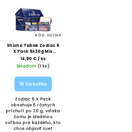
p
p
r
i
o
s
d
p
u
KÓD:
HE1108
r
k
o
Shisha Tabak Zodiac 6
t
X Pack 6x20g Mix
d
o
Príchutí | ZODIAC |
14,90 €
/ ks
u
VAPORAMA
v
Skladom
(1 ks)
k
t
Do košíka
o
v
Zodiac 6 X Pack
obsahuje 6 rôznych
príchutí po 20 g, vďaka
čomu je ideálnou
voľbou pre každého, kto
chce objaviť svet