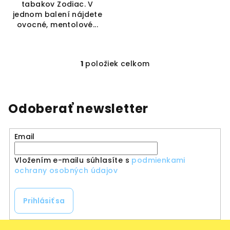
tabakov Zodiac. V
jednom balení nájdete
ovocné, mentolové...
1
položiek celkom
O
v
l
á
Odoberať newsletter
d
a
Email
c
i
Vložením e-mailu súhlasíte s
podmienkami
e
ochrany osobných údajov
p
r
v
Prihlásiť sa
k
y
Z