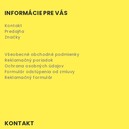
v
á
ý
INFORMÁCIE PRE VÁS
p
p
ä
i
Kontakt
s
t
Predajňa
u
i
Značky
e
Všeobecné obchodné podmienky
Reklamačný poriadok
Ochrana osobných údajov
Formulár odstúpenia od zmluvy
Reklamačný formulár
KONTAKT