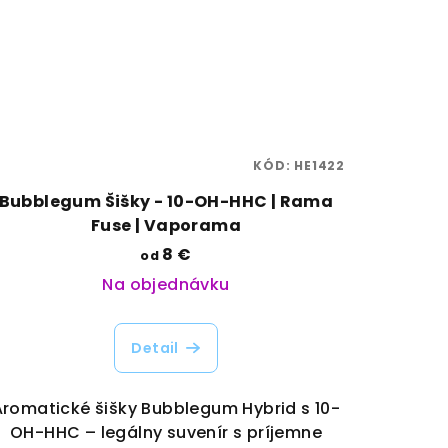
KÓD:
HE1422
Bubblegum Šišky - 10-OH-HHC | Rama
Fuse | Vaporama
8 €
od
Na objednávku
Detail
Aromatické šišky Bubblegum Hybrid s 10-
OH-HHC – legálny suvenír s príjemne