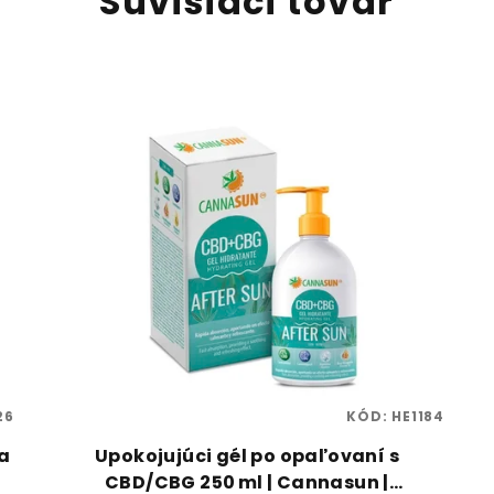
Súvisiaci tovar
26
KÓD:
HE1184
a
Upokojujúci gél po opaľovaní s
CBD/CBG 250 ml | Cannasun |