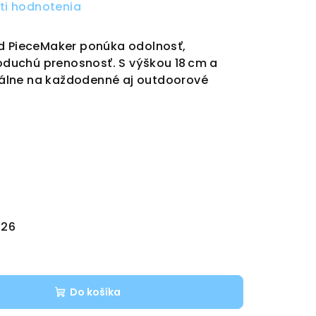
ti hodnotenia
od PieceMaker ponúka odolnosť,
noduchú prenosnosť. S výškou 18 cm a
ideálne na každodenné aj outdoorové
026
Do košíka