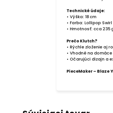
Technické údaje:
• Výška: 18 cm
• Farba: Lollipop Swirl
• Hmotnosť: cca 235 
Prečo Klutch?
• Rýchle zloženie aj r
• Vhodné na domáce fa
• Očarujúci dizajn a
PieceMaker – Blaze Y