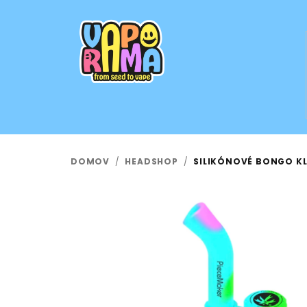
Prejsť
na
obsah
DOMOV
/
HEADSHOP
/
SILIKÓNOVÉ BONGO KLU