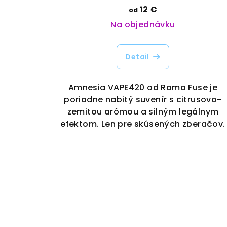
12 €
od
Na objednávku
Detail
Amnesia VAPE420 od Rama Fuse je
poriadne nabitý suvenír s citrusovo-
zemitou arómou a silným legálnym
efektom. Len pre skúsených zberačov.