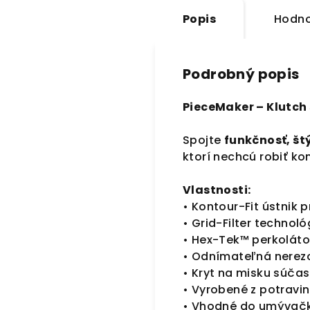
Popis
Hodno
Podrobný popis
PieceMaker – Klutch 
Spojte
funkčnosť, št
ktorí nechcú robiť k
Vlastnosti:
• Kontour-Fit ústnik 
• Grid-Filter technológ
• Hex-Tek™ perkolátor
• Odnímateľná nerezo
• Kryt na misku súča
• Vyrobené z potravin
• Vhodné do umývačk