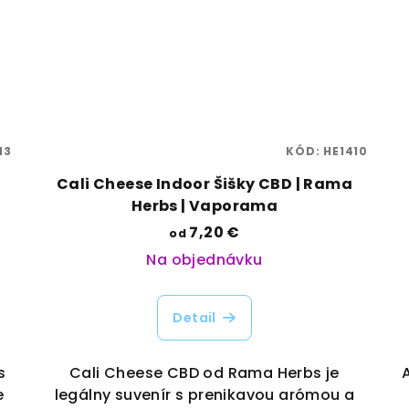
13
KÓD:
HE1410
Cali Cheese Indoor Šišky CBD | Rama
Herbs | Vaporama
7,20 €
od
Na objednávku
Detail
s
Cali Cheese CBD od Rama Herbs je
e
legálny suvenír s prenikavou arómou a