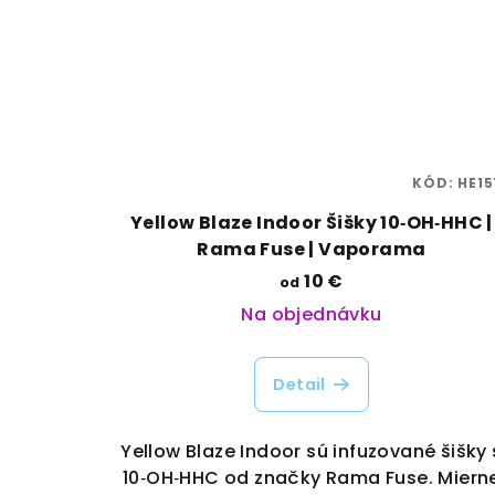
KÓD:
HE15
Yellow Blaze Indoor Šišky 10‑OH‑HHC |
Rama Fuse | Vaporama
10 €
od
Na objednávku
Detail
Yellow Blaze Indoor sú infuzované šišky 
10‑OH‑HHC od značky Rama Fuse. Miern