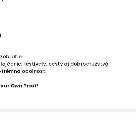
g
ozobratie
jčenie, festivaly, cesty aj dobrodružstvá
 extrémna odolnosť
our Own Trail!