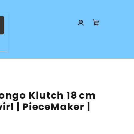
Prihlásenie
Nákupný
košík
bongo Klutch 18 cm
irl | PieceMaker |