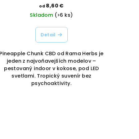
8,60 €
od
Skladom
(>6 ks)
Detail
Pineapple Chunk CBD od Rama Herbs je
jeden z najvoňavejších modelov –
pestovaný indoor v kokose, pod LED
svetlami. Tropický suvenír bez
psychoaktivity.