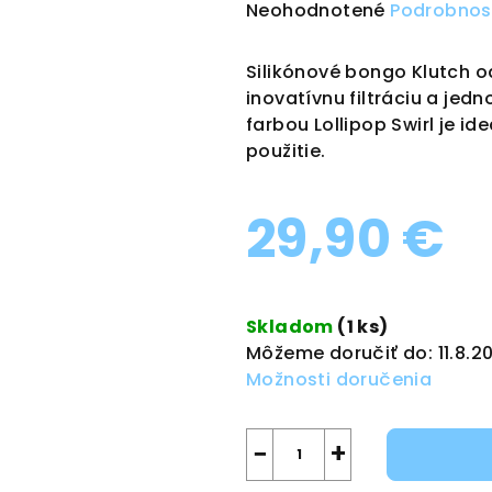
Priemerné
Neohodnotené
Podrobnos
hodnotenie
produktu
Silikónové bongo Klutch 
je
inovatívnu filtráciu a jed
0,0
farbou Lollipop Swirl je 
z
použitie.
5
hviezdičiek.
29,90 €
Jednotková
cena:
Skladom
(1 ks)
Môžeme doručiť do:
11.8.2
Možnosti doručenia
−
+