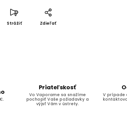
Strážiť
Zdieľať
Priateľskosť
O
mo
Vo Vaporame sa snažíme
V prípade 
€.
pochopiť Vaše požiadavky a
kontaktova
výjsť Vám v ústrety.