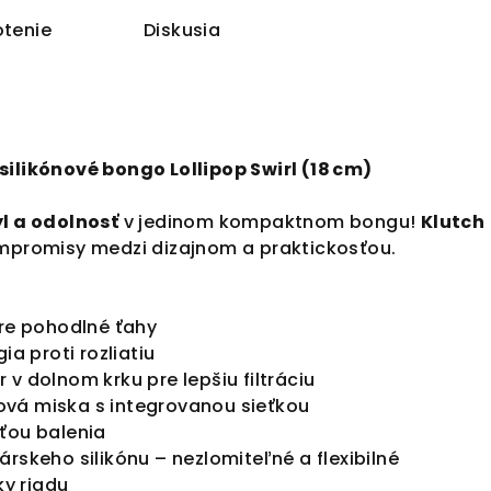
tenie
Diskusia
silikónové bongo Lollipop Swirl (18 cm)
ýl a odolnosť
v jedinom kompaktnom bongu!
Klutch
ompromisy medzi dizajnom a praktickosťou.
pre pohodlné ťahy
ia proti rozliatiu
 v dolnom krku pre lepšiu filtráciu
vá miska s integrovanou sieťkou
sťou balenia
árskeho silikónu – nezlomiteľné a flexibilné
y riadu