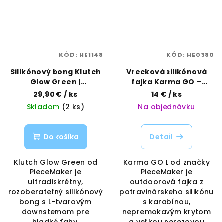
KÓD:
HE1148
KÓD:
HE0380
Silikónový bong Klutch
Vrecková silikónová
Glow Green |
fajka Karma GO –
PieceMaker | Vaporama
veľkosť L | PieceMaker |
29,90 €
/ ks
14 €
/ ks
Vaporama
Skladom
(2 ks)
Na objednávku
Do košíka
Detail
Klutch Glow Green od
Karma GO L od značky
PieceMaker je
PieceMaker je
ultradiskrétny,
outdoorová fajka z
rozoberateľný silikónový
potravinárskeho silikónu
bong s L-tvarovým
s karabínou,
downstemom pre
nepremokavým krytom
hladké ťahy.
a veľkou nerezovou