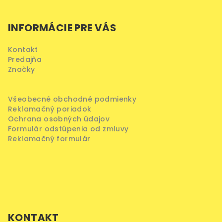
Z
v
á
ý
INFORMÁCIE PRE VÁS
p
p
ä
i
Kontakt
s
t
Predajňa
u
i
Značky
e
Všeobecné obchodné podmienky
Reklamačný poriadok
Ochrana osobných údajov
Formulár odstúpenia od zmluvy
Reklamačný formulár
KONTAKT