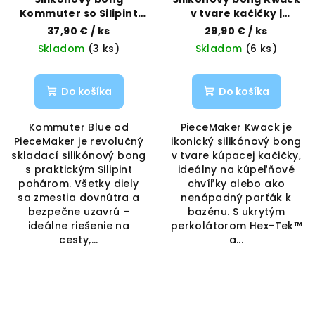
Kommuter so Silipint
v tvare kačičky |
pohárom – Blue |
PieceMaker | Vaporama
37,90 €
/ ks
29,90 €
/ ks
PieceMaker | Vaporama
Skladom
(3 ks)
Skladom
(6 ks)
Do košíka
Do košíka
Kommuter Blue od
PieceMaker Kwack je
PieceMaker je revolučný
ikonický silikónový bong
skladací silikónový bong
v tvare kúpacej kačičky,
s praktickým Silipint
ideálny na kúpeľňové
pohárom. Všetky diely
chvíľky alebo ako
sa zmestia dovnútra a
nenápadný parťák k
bezpečne uzavrú –
bazénu. S ukrytým
ideálne riešenie na
perkolátorom Hex-Tek™
cesty,...
a...