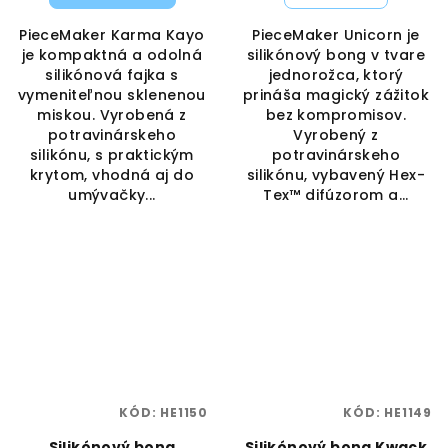
PieceMaker Karma Kayo
PieceMaker Unicorn je
je kompaktná a odolná
silikónový bong v tvare
silikónová fajka s
jednorožca, ktorý
vymeniteľnou sklenenou
prináša magický zážitok
miskou. Vyrobená z
bez kompromisov.
potravinárskeho
Vyrobený z
silikónu, s praktickým
potravinárskeho
krytom, vhodná aj do
silikónu, vybavený Hex-
umývačky...
Tex™ difúzorom a...
KÓD:
HE1150
KÓD:
HE1149
Silikónový bong
Silikónový bong Kwack