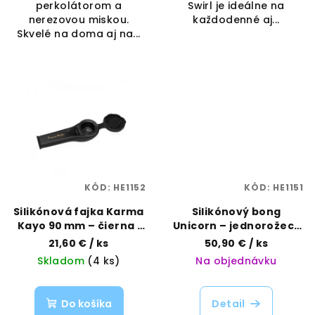
perkolátorom a
Swirl je ideálne na
nerezovou miskou.
každodenné aj...
Skvelé na doma aj na...
KÓD:
HE1152
KÓD:
HE1151
Silikónová fajka Karma
Silikónový bong
Kayo 90 mm – čierna |
Unicorn – jednorožec |
PieceMaker | Vaporama
PieceMaker | Vaporama
21,60 €
/ ks
50,90 €
/ ks
Skladom
(4 ks)
Na objednávku
Do košíka
Detail