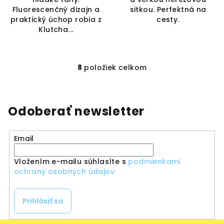
Fluorescenčný dizajn a
sitkou. Perfektná na
praktický úchop robia z
cesty.
Klutcha...
8
položiek celkom
O
v
l
á
Odoberať newsletter
d
a
Email
c
i
Vložením e-mailu súhlasíte s
podmienkami
e
ochrany osobných údajov
p
r
v
Prihlásiť sa
k
y