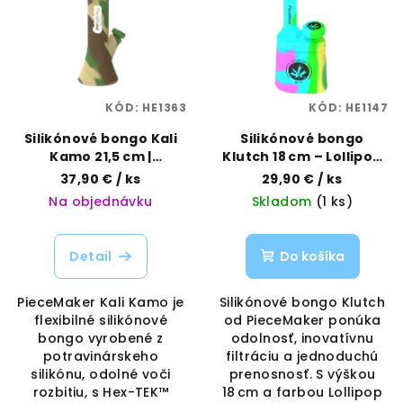
p
p
r
i
o
s
d
p
u
KÓD:
HE1363
KÓD:
HE1147
r
k
o
Silikónové bongo Kali
Silikónové bongo
t
Kamo 21,5 cm |
Klutch 18 cm – Lollipop
d
o
PieceMaker | Vaporama
Swirl | PieceMaker |
37,90 €
/ ks
29,90 €
/ ks
u
Vaporama
v
Na objednávku
Skladom
(1 ks)
k
t
Detail
Do košíka
o
v
PieceMaker Kali Kamo je
Silikónové bongo Klutch
flexibilné silikónové
od PieceMaker ponúka
bongo vyrobené z
odolnosť, inovatívnu
potravinárskeho
filtráciu a jednoduchú
silikónu, odolné voči
prenosnosť. S výškou
rozbitiu, s Hex-TEK™
18 cm a farbou Lollipop