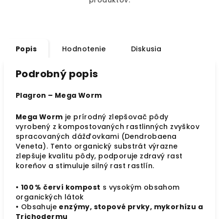
produktov.
Popis
Hodnotenie
Diskusia
Podrobný popis
Plagron – Mega Worm
Mega Worm
je prírodný zlepšovač pôdy
vyrobený z kompostovaných rastlinných zvyškov
spracovaných dážďovkami (Dendrobaena
Veneta). Tento organický substrát výrazne
zlepšuje kvalitu pôdy, podporuje zdravý rast
koreňov a stimuluje silný rast rastlín.
•
100 % červí kompost
s vysokým obsahom
organických látok
• Obsahuje
enzýmy, stopové prvky, mykorhízu a
Trichodermu