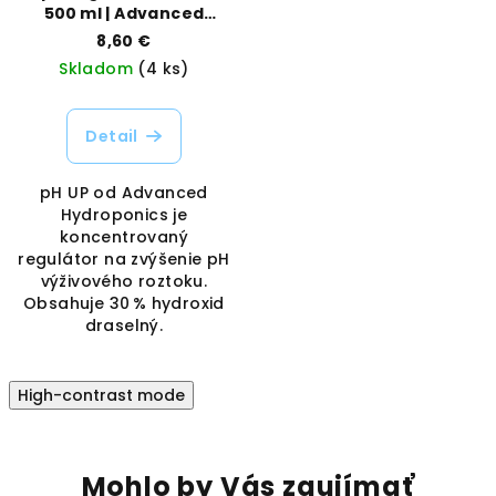
500 ml | Advanced
Hydroponics |
8,60 €
Vaporama
Skladom
(4 ks)
Detail
pH UP od Advanced
Hydroponics je
koncentrovaný
regulátor na zvýšenie pH
výživového roztoku.
Obsahuje 30 % hydroxid
draselný.
High-contrast mode
Mohlo by Vás zaujímať