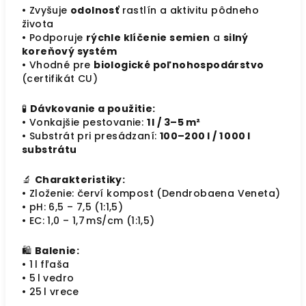
• Zvyšuje
odolnosť
rastlín a aktivitu pôdneho
života
• Podporuje
rýchle klíčenie semien
a
silný
koreňový systém
• Vhodné pre
biologické poľnohospodárstvo
(certifikát CU)
🧪
Dávkovanie a použitie:
• Vonkajšie pestovanie:
1 l / 3–5 m²
• Substrát pri presádzaní:
100–200 l / 1 000 l
substrátu
🔬
Charakteristiky:
• Zloženie: červí kompost (Dendrobaena Veneta)
• pH: 6,5 – 7,5 (1:1,5)
• EC: 1,0 – 1,7 mS/cm (1:1,5)
🛍️
Balenie:
• 1 l fľaša
• 5 l vedro
• 25 l vrece