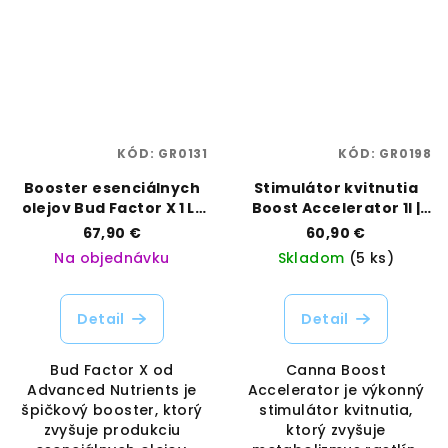
KÓD:
GR0131
KÓD:
GR0198
Booster esenciálnych
Stimulátor kvitnutia
olejov Bud Factor X 1 L |
Boost Accelerator 1l |
Advanced Nutrients |
Canna | Vaporama
67,90 €
60,90 €
Vaporama
Na objednávku
Skladom
(5 ks)
Detail
Detail
Bud Factor X od
Canna Boost
Advanced Nutrients je
Accelerator je výkonný
špičkový booster, ktorý
stimulátor kvitnutia,
zvyšuje produkciu
ktorý zvyšuje