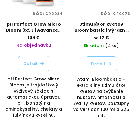
KÓD:
GR0034
KÓD:
GR0073
pH Perfect Grow Micro
Stimulátor kvetov
Bloom 3x5 L | Advanced
Bloombastic | Výrazné
Nutrients | Vaporama
kvitnutie a vysoká
149 €
17 €
od
hustota | Atami |
Na objednávku
Skladom
(2 ks)
Vaporama
Detail
Detail
pH Perfect Grow Micro
Atami Bloombastic –
Bloom je trojzložkový
extra silný stimulátor
výživový základ s
kvetov na zvýšenie
automatickou úpravou
hustoty, hmotnosti a
pH, bohatý na
kvality kvetov. Dostupný
aminokyseliny, cheláty a
vo verziách 100 ml a 325
fulvínovú kyselinu.
ml.