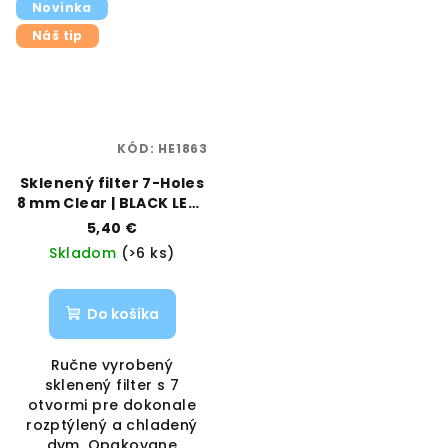
Novinka
Náš tip
KÓD:
HE1863
Sklenený filter 7-Holes
8 mm Clear | BLACK LEAF
| VAPORAMA
5,40 €
Skladom
(>6 ks)
Do košíka
Ručne vyrobený
sklenený filter s 7
otvormi pre dokonale
rozptýlený a chladený
dym. Opakovane