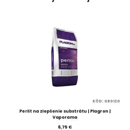
33
KÓD:
GR0120
ná
Perlit na zlepšenie substrátu | Plagron |
Vaporama
6,75 €