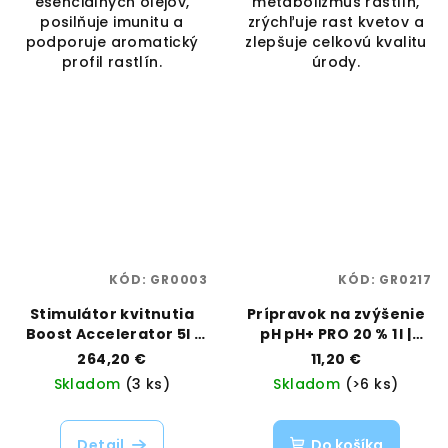
esenciálnych olejov,
metabolizmus rastlín,
posilňuje imunitu a
zrýchľuje rast kvetov a
podporuje aromatický
zlepšuje celkovú kvalitu
profil rastlín.
úrody.
KÓD:
GR0003
KÓD:
GR0217
Stimulátor kvitnutia
Prípravok na zvýšenie
Boost Accelerator 5l |
pH pH+ PRO 20 % 1 l |
Canna | Vaporama
Canna | Vaporama
264,20 €
11,20 €
Skladom
(3 ks)
Skladom
(>6 ks)
Detail
Do košíka