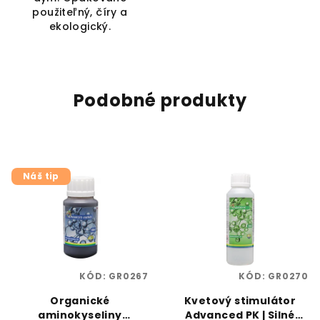
použiteľný, číry a
ekologický.
Podobné produkty
Náš tip
KÓD:
GR0267
KÓD:
GR0270
Organické
Kvetový stimulátor
aminokyseliny
Advanced PK | Silné