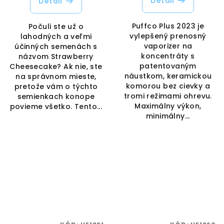
Detail
Detail
Puffco Plus 2023 je
Počuli ste už o
vylepšený prenosný
lahodných a veľmi
vaporizer na
účinných semenách s
koncentráty s
názvom Strawberry
patentovaným
Cheesecake? Ak nie, ste
náustkom, keramickou
na správnom mieste,
komorou bez cievky a
pretože vám o týchto
tromi režimami ohrevu.
semienkach konope
Maximálny výkon,
povieme všetko. Tento...
minimálny...