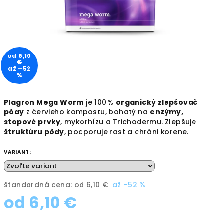
od 6,10
€
až –52
%
Plagron Mega Worm
je 100 %
organický zlepšovač
pôdy
z červieho kompostu, bohatý na
enzýmy,
stopové prvky
, mykorhízu a Trichodermu. Zlepšuje
štruktúru pôdy
, podporuje rast a chráni korene.
VARIANT:
štandardná cena:
od 6,10 €
až –52 %
od
6,10 €