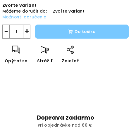
Jednotková
Zvoľte variant
cena:
Môžeme doručiť do:
Zvoľte variant
Možnosti doručenia
−
+
Do košíka
Opýtať sa
Strážiť
Zdieľať
Doprava zadarmo
Pri objednávke nad 60 €.