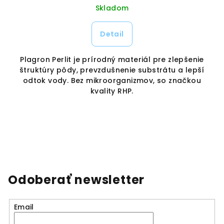
Skladom
Detail
Plagron Perlit je prírodný materiál pre zlepšenie
štruktúry pôdy, prevzdušnenie substrátu a lepší
odtok vody. Bez mikroorganizmov, so značkou
z
.
kvality RHP.
ú
Odoberať newsletter
Email