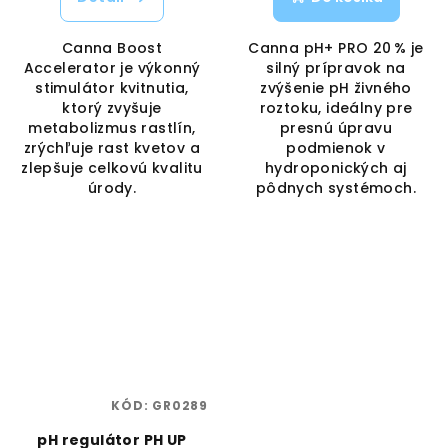
Canna Boost
Canna pH+ PRO 20 % je
Accelerator je výkonný
silný prípravok na
stimulátor kvitnutia,
zvýšenie pH živného
ktorý zvyšuje
roztoku, ideálny pre
metabolizmus rastlín,
presnú úpravu
zrýchľuje rast kvetov a
podmienok v
zlepšuje celkovú kvalitu
hydroponických aj
úrody.
pôdnych systémoch.
KÓD:
GR0289
pH regulátor PH UP