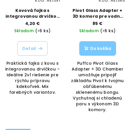
KÓD:
HE1391
KÓD:
HE1360
Kovová fajka s
Pivot Glass Adapter +
integrovanou drvičkou
3D komora pre vodné
– mix farieb | Best Buds
bonga | Puffco |
4,20 €
85 €
| Vaporama
Vaporama
Skladom
(>6 ks)
Skladom
(>6 ks)
Detail
Do košíka
Praktická fajka z kovu s
Puffco Pivot Glass
integrovanou drvičkou –
Adapter + 3D Chamber
ideálne 2v1 riešenie pre
umožňuje pripojiť
rýchlu prípravu
základňu Pivot k tvojmu
kdekoľvek. Mix
obľúbenému
farebných variantov.
sklenenému bongu.
Vychutnaj si chladenú
paru s výkonom 3D
komory.