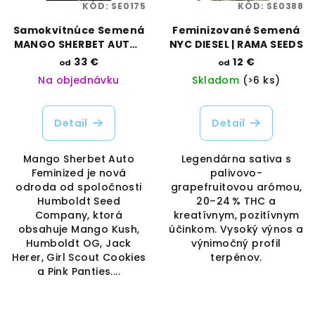
KÓD:
SE0175
KÓD:
SE0388
Samokvitnúce Semená
Feminizované Semená
MANGO SHERBET AUTO |
NYC DIESEL | RAMA SEEDS
HUMBOLDT SEED
33 €
12 €
od
od
COMPANY
Na objednávku
Skladom
(>6 ks)
Detail
Detail
Mango Sherbet Auto
Legendárna sativa s
Feminized je nová
palivovo-
odroda od spoločnosti
grapefruitovou arómou,
Humboldt Seed
20–24 % THC a
Company, ktorá
kreatívnym, pozitívnym
obsahuje Mango Kush,
účinkom. Vysoký výnos a
Humboldt OG, Jack
výnimočný profil
Herer, Girl Scout Cookies
terpénov.
a Pink Panties....