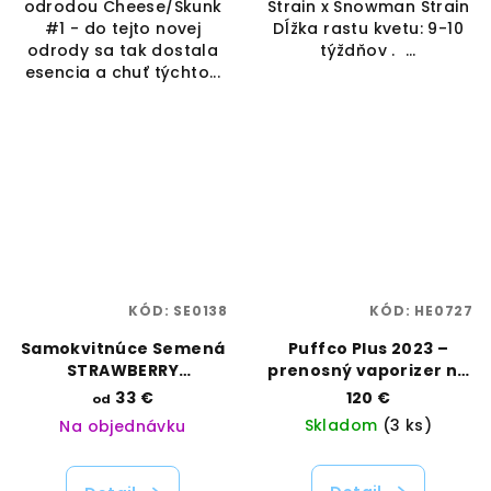
odrodou Cheese/Skunk
Strain x Snowman Strain
#1 - do tejto novej
Dĺžka rastu kvetu: 9-10
odrody sa tak dostala
týždňov . ...
esencia a chuť týchto...
KÓD:
SE0138
KÓD:
HE0727
Samokvitnúce Semená
Puffco Plus 2023 –
STRAWBERRY
prenosný vaporizer na
CHEESECAKE AUTO |
koncentráty | Puffco |
33 €
120 €
od
HUMBOLDT SEED
Vaporama
Skladom
(3 ks)
Na objednávku
COMPANY