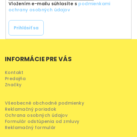
Vložením e-mailu súhlasíte s
podmienkami
ochrany osobných údajov
Prihlásiť sa
Z
á
INFORMÁCIE PRE VÁS
p
ä
Kontakt
t
Predajňa
i
Značky
e
Všeobecné obchodné podmienky
Reklamačný poriadok
Ochrana osobných údajov
Formulár odstúpenia od zmluvy
Reklamačný formulár