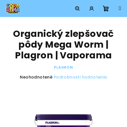
Prejsť
na
obsah
Nákup
Hľadať
Prihlásenie
Organický zlepšovač
košík
pôdy Mega Worm |
Plagron | Vaporama
PLAGRON
Priemerné
Neohodnotené
Podrobnosti hodnotenia
hodnotenie
produktu
je
0,0
z
5
hviezdičiek.