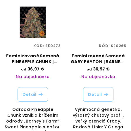
KÓD:
SE0273
KÓD:
SE0265
Feminizované Semená
Feminizované Semená
PINEAPPLE CHUNK |
GARY PAYTON | BARNEYS
BARNEYS FARM
FARM
36,97 €
36,97 €
od
od
Na objednávku
Na objednávku
Detail
Detail
Odroda Pineapple
Výnimočná genetika,
Chunk vznikla krížením
výrazný chuťový profil,
odrody „Barney's Farm“
veľký otenciá úrody.
Sweet Pineapple s našou
Rodová Línia: Y Griega