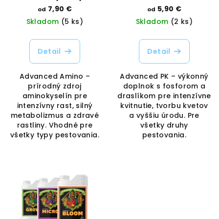
Advanced Amino |
kvitnutie a bohatý
7,90 €
5,90 €
od
od
Podpora rastu a vitality
výnos | Advanced
Skladom
(5 ks)
Skladom
(2 ks)
| Advanced
Hydroponics |
Hydroponics |
Vaporama
Vaporama
Detail
Detail
Advanced Amino –
Advanced PK – výkonný
prírodný zdroj
doplnok s fosforom a
aminokyselín pre
draslíkom pre intenzívne
intenzívny rast, silný
kvitnutie, tvorbu kvetov
metabolizmus a zdravé
a vyššiu úrodu. Pre
rastliny. Vhodné pre
všetky druhy
všetky typy pestovania.
pestovania.